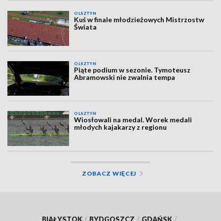
OLSZTYN
Kuś w finale młodzieżowych Mistrzostw
Świata
OLSZTYN
Piąte podium w sezonie. Tymoteusz
Abramowski nie zwalnia tempa
OLSZTYN
Wiosłowali na medal. Worek medali
młodych kajakarzy z regionu
ZOBACZ WIĘCEJ
BIAŁYSTOK
/
BYDGOSZCZ
/
GDAŃSK
/