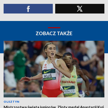
ZOBACZ TAKŻE
OLSZTYN
Mistrzostwa świata juniorów. Złoty medal Anastazji Kuś