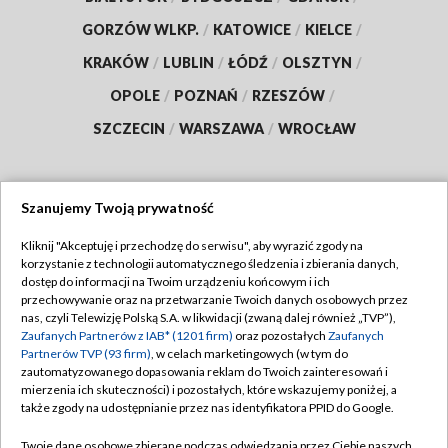
GORZÓW WLKP.
/
KATOWICE
/
KIELCE
/
KRAKÓW
/
LUBLIN
/
ŁÓDŹ
/
OLSZTYN
/
OPOLE
/
POZNAŃ
/
RZESZÓW
/
SZCZECIN
/
WARSZAWA
/
WROCŁAW
Szanujemy Twoją prywatność
Dołącz do nas:
Kliknij "Akceptuję i przechodzę do serwisu", aby wyrazić zgody na
korzystanie z technologii automatycznego śledzenia i zbierania danych,
TVP
dostęp do informacji na Twoim urządzeniu końcowym i ich
Abonament TVP
przechowywanie oraz na przetwarzanie Twoich danych osobowych przez
Regulamin TVP
nas, czyli Telewizję Polską S.A. w likwidacji (zwaną dalej również „TVP”),
Emisja w TVP
Polityka prywatności
Zaufanych Partnerów z IAB* (1201 firm)
oraz pozostałych
Zaufanych
Partnerów TVP (93 firm)
, w celach marketingowych (w tym do
Centrum informacji TVP
Moje zgody
zautomatyzowanego dopasowania reklam do Twoich zainteresowań i
mierzenia ich skuteczności) i pozostałych, które wskazujemy poniżej, a
Naziemna Telewizja Cyfrowa
Pomoc
także zgody na udostępnianie przez nas identyfikatora PPID do Google.
Sklep TVP
Biuro reklamy
Twoje dane osobowe zbierane podczas odwiedzania przez Ciebie naszych