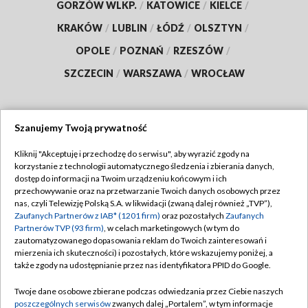
GORZÓW WLKP.
/
KATOWICE
/
KIELCE
/
KRAKÓW
/
LUBLIN
/
ŁÓDŹ
/
OLSZTYN
/
OPOLE
/
POZNAŃ
/
RZESZÓW
/
SZCZECIN
/
WARSZAWA
/
WROCŁAW
Szanujemy Twoją prywatność
Dołącz do nas:
Kliknij "Akceptuję i przechodzę do serwisu", aby wyrazić zgody na
korzystanie z technologii automatycznego śledzenia i zbierania danych,
TVP
dostęp do informacji na Twoim urządzeniu końcowym i ich
Abonament TVP
przechowywanie oraz na przetwarzanie Twoich danych osobowych przez
Regulamin TVP
nas, czyli Telewizję Polską S.A. w likwidacji (zwaną dalej również „TVP”),
Emisja w TVP
Polityka prywatności
Zaufanych Partnerów z IAB* (1201 firm)
oraz pozostałych
Zaufanych
Partnerów TVP (93 firm)
, w celach marketingowych (w tym do
Centrum informacji TVP
Moje zgody
zautomatyzowanego dopasowania reklam do Twoich zainteresowań i
mierzenia ich skuteczności) i pozostałych, które wskazujemy poniżej, a
Naziemna Telewizja Cyfrowa
Pomoc
także zgody na udostępnianie przez nas identyfikatora PPID do Google.
Sklep TVP
Biuro reklamy
Twoje dane osobowe zbierane podczas odwiedzania przez Ciebie naszych
Rada Programowa
Kontakt
poszczególnych serwisów
zwanych dalej „Portalem”, w tym informacje