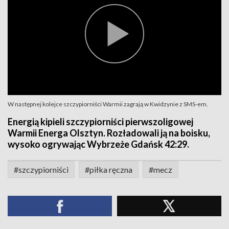
W następnej kolejce szczypiorniści Warmii zagrają w Kwidzynie z SMS-em.
Energią kipieli szczypiorniści pierwszoligowej
Warmii Energa Olsztyn. Rozładowali ją na boisku,
wysoko ogrywając Wybrzeże Gdańsk 42:29.
#szczypiorniści
#piłka ręczna
#mecz