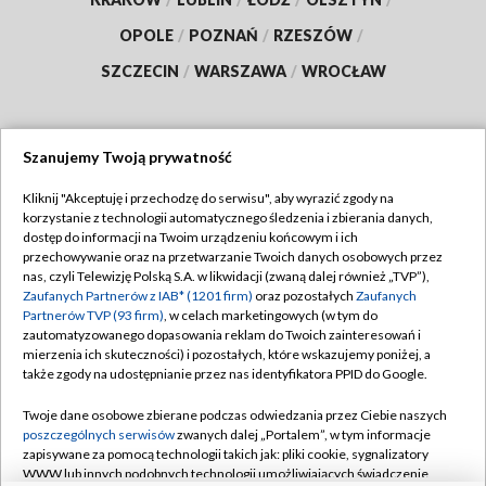
OPOLE
/
POZNAŃ
/
RZESZÓW
/
SZCZECIN
/
WARSZAWA
/
WROCŁAW
Szanujemy Twoją prywatność
Dołącz do nas:
Kliknij "Akceptuję i przechodzę do serwisu", aby wyrazić zgody na
korzystanie z technologii automatycznego śledzenia i zbierania danych,
TVP
dostęp do informacji na Twoim urządzeniu końcowym i ich
Abonament TVP
przechowywanie oraz na przetwarzanie Twoich danych osobowych przez
Regulamin TVP
nas, czyli Telewizję Polską S.A. w likwidacji (zwaną dalej również „TVP”),
Emisja w TVP
Polityka prywatności
Zaufanych Partnerów z IAB* (1201 firm)
oraz pozostałych
Zaufanych
Partnerów TVP (93 firm)
, w celach marketingowych (w tym do
Centrum informacji TVP
Moje zgody
zautomatyzowanego dopasowania reklam do Twoich zainteresowań i
mierzenia ich skuteczności) i pozostałych, które wskazujemy poniżej, a
Naziemna Telewizja Cyfrowa
Pomoc
także zgody na udostępnianie przez nas identyfikatora PPID do Google.
Sklep TVP
Biuro reklamy
Twoje dane osobowe zbierane podczas odwiedzania przez Ciebie naszych
Rada Programowa
Kontakt
poszczególnych serwisów
zwanych dalej „Portalem”, w tym informacje
zapisywane za pomocą technologii takich jak: pliki cookie, sygnalizatory
System NOS
WWW lub innych podobnych technologii umożliwiających świadczenie