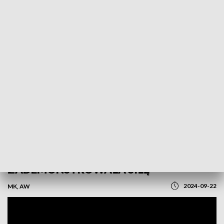
POWRÓT DO
OLSZTYN
TVP REGIONY
I LIGA: WARMIA ENERGA
ZADEMONSTROWAŁA SIŁĘ
2024-09-22
MK, AW