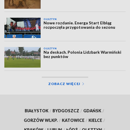
OLSZTYN
Nowe rozdanie. Energa Start Elbląg
rozpoczęła przygotowania do sezonu
OLSZTYN
Na deskach. Polonia Lidzbark Warmiński
bez punktów
ZOBACZ WIĘCEJ
BIAŁYSTOK
/
BYDGOSZCZ
/
GDAŃSK
/
GORZÓW WLKP.
/
KATOWICE
/
KIELCE
/
KRAKÓW
/
LUBLIN
/
ŁÓDŹ
/
OLSZTYN
/