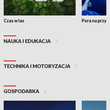
Czas w las
Pora na przyr
NAUKA I EDUKACJA
TECHNIKA I MOTORYZACJA
GOSPODARKA