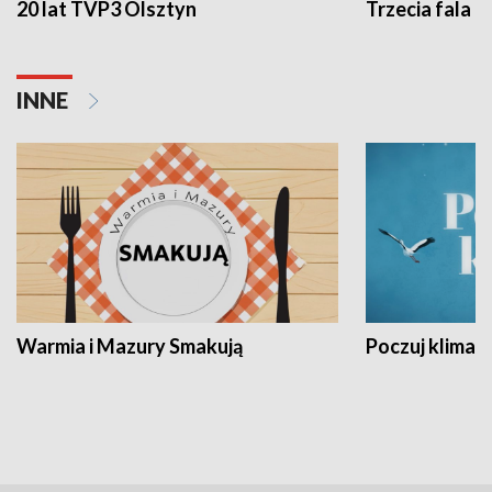
20 lat TVP3 Olsztyn
Trzecia fala -
INNE
Warmia i Mazury Smakują
Poczuj klimat