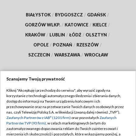
BIAŁYSTOK
/
BYDGOSZCZ
/
GDAŃSK
/
GORZÓW WLKP.
/
KATOWICE
/
KIELCE
/
KRAKÓW
/
LUBLIN
/
ŁÓDŹ
/
OLSZTYN
/
OPOLE
/
POZNAŃ
/
RZESZÓW
/
SZCZECIN
/
WARSZAWA
/
WROCŁAW
Szanujemy Twoją prywatność
Dołącz do nas:
Kliknij "Akceptuję i przechodzę do serwisu", aby wyrazić zgody na
korzystanie z technologii automatycznego śledzenia i zbierania danych,
TVP
dostęp do informacji na Twoim urządzeniu końcowym i ich
Abonament TVP
przechowywanie oraz na przetwarzanie Twoich danych osobowych przez
Regulamin TVP
nas, czyli Telewizję Polską S.A. w likwidacji (zwaną dalej również „TVP”),
Emisja w TVP
Zaufanych Partnerów z IAB* (1201 firm)
oraz pozostałych
Zaufanych
Polityka prywatności
Partnerów TVP (93 firm)
, w celach marketingowych (w tym do
Centrum informacji TVP
Moje zgody
zautomatyzowanego dopasowania reklam do Twoich zainteresowań i
mierzenia ich skuteczności) i pozostałych, które wskazujemy poniżej, a