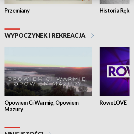
Przemiany
Historia Ręką
WYPOCZYNEK I REKREACJA
Opowiem Ci Warmię, Opowiem
RoweLOVE
Mazury
MNIEJSZOŚCI