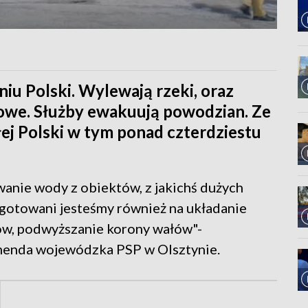
iu Polski. Wylewają rzeki, oraz
owe. Służby ewakuują powodzian. Ze
łej Polski w tym ponad czterdziestu
nie wody z obiektów, z jakichś dużych
zygotowani jesteśmy również na układanie
w, podwyższanie korony wałów"-
omenda wojewódzka PSP w Olsztynie.