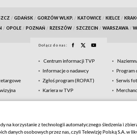
SZCZ
/
GDAŃSK
/
GORZÓW WLKP.
/
KATOWICE
/
KIELCE
/
KRA
N
/
OPOLE
/
POZNAŃ
/
RZESZÓW
/
SZCZECIN
/
WARSZAWA
/
W
Dołącz do nas:
Centrum informacji TVP
Naziemna
Informacje o nadawcy
Program d
zetargowe
Zgłoś program (ROPAT)
Serwis fo
wizyjna
Kariera w TVP
Merchandi
Polityka prywatności
Moje zgody
Pomoc
Biuro re
ody na korzystanie z technologii automatycznego śledzenia i zbie
 danych osobowych przez nas, czyli Telewizję Polską S.A. w likw