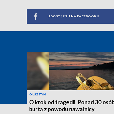
UDOSTĘPNIJ NA FACEBOOKU
OLSZTYN
O krok od tragedii. Ponad 30 osób
burtą z powodu nawałnicy