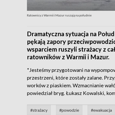
Ratownicy z Warmii i Mazur ruszają na południe
Dramatyczna sytuacja na Połudn
pękają zapory przeciwpowodzi
wsparciem ruszyli strażacy z ca
ratowników z Warmii i Mazur.
"Jesteśmy przygotowani na wypompowa
przestrzeni, które zostały zalane. Pr
worków z piaskiem. Wzmacnianie wałó
powiedział bryg. Łukasz Kowalski, k
#strażacy
#powodzie
#ewakuacja