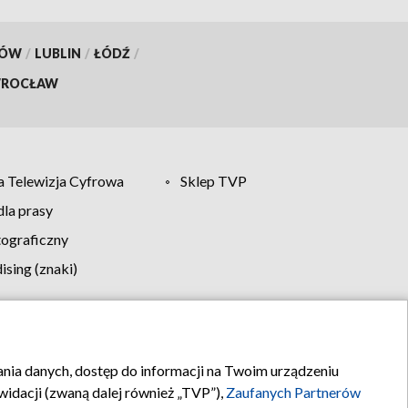
KÓW
/
LUBLIN
/
ŁÓDŹ
/
ROCŁAW
 Telewizja Cyfrowa
Sklep TVP
la prasy
tograficzny
sing (znaki)
klamy
Kontakt
rania danych, dostęp do informacji na Twoim urządzeniu
idacji (zwaną dalej również „TVP”),
Zaufanych Partnerów