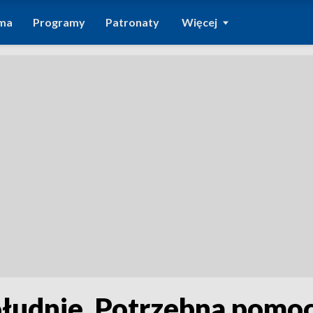
ma
Programy
Patronaty
Więcej
południe. Potrzebna pomo