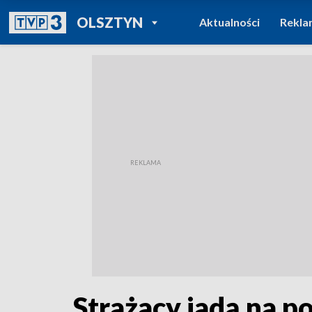
POWRÓT DO
OLSZTYN
Aktualności
Rekla
TVP REGIONY
Strażacy jadą na 