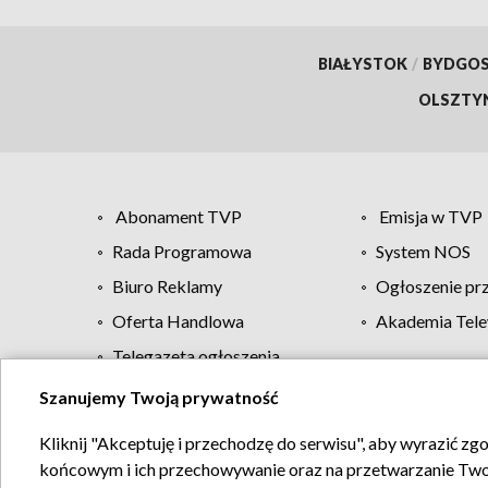
BIAŁYSTOK
/
BYDGO
OLSZTY
Abonament TVP
Emisja w TVP
Rada Programowa
System NOS
Biuro Reklamy
Ogłoszenie pr
Oferta Handlowa
Akademia Tele
Telegazeta ogłoszenia
Szanujemy Twoją prywatność
Regulamin TVP
Kliknij "Akceptuję i przechodzę do serwisu", aby wyrazić zg
końcowym i ich przechowywanie oraz na przetwarzanie Twoich