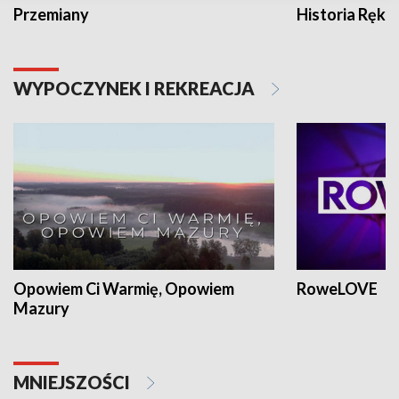
Przemiany
Historia Ręką
WYPOCZYNEK I REKREACJA
Opowiem Ci Warmię, Opowiem
RoweLOVE
Mazury
MNIEJSZOŚCI