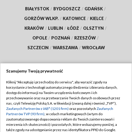
BIAŁYSTOK
/
BYDGOSZCZ
/
GDAŃSK
/
GORZÓW WLKP.
/
KATOWICE
/
KIELCE
/
KRAKÓW
/
LUBLIN
/
ŁÓDŹ
/
OLSZTYN
/
OPOLE
/
POZNAŃ
/
RZESZÓW
/
SZCZECIN
/
WARSZAWA
/
WROCŁAW
Szanujemy Twoją prywatność
Dołącz do nas:
Kliknij "Akceptuję i przechodzę do serwisu", aby wyrazić zgody na
korzystanie z technologii automatycznego śledzenia i zbierania danych,
TVP
dostęp do informacji na Twoim urządzeniu końcowym i ich
Abonament TVP
przechowywanie oraz na przetwarzanie Twoich danych osobowych przez
Regulamin TVP
nas, czyli Telewizję Polską S.A. w likwidacji (zwaną dalej również „TVP”),
Emisja w TVP
Zaufanych Partnerów z IAB* (1201 firm)
oraz pozostałych
Zaufanych
Polityka prywatności
Partnerów TVP (93 firm)
, w celach marketingowych (w tym do
Centrum informacji TVP
Moje zgody
zautomatyzowanego dopasowania reklam do Twoich zainteresowań i
mierzenia ich skuteczności) i pozostałych, które wskazujemy poniżej, a
Naziemna Telewizja Cyfrowa
Pomoc
także zgody na udostępnianie przez nas identyfikatora PPID do Google.