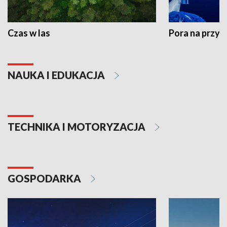
Czas w las
Pora na przyr
NAUKA I EDUKACJA
TECHNIKA I MOTORYZACJA
GOSPODARKA