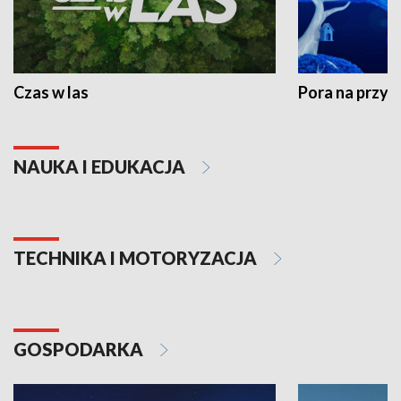
Czas w las
Pora na przyr
NAUKA I EDUKACJA
TECHNIKA I MOTORYZACJA
GOSPODARKA