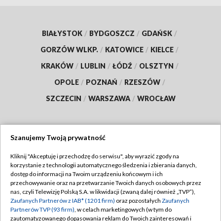
BIAŁYSTOK
/
BYDGOSZCZ
/
GDAŃSK
/
GORZÓW WLKP.
/
KATOWICE
/
KIELCE
/
KRAKÓW
/
LUBLIN
/
ŁÓDŹ
/
OLSZTYN
/
OPOLE
/
POZNAŃ
/
RZESZÓW
/
SZCZECIN
/
WARSZAWA
/
WROCŁAW
Szanujemy Twoją prywatność
Dołącz do nas:
Kliknij "Akceptuję i przechodzę do serwisu", aby wyrazić zgody na
korzystanie z technologii automatycznego śledzenia i zbierania danych,
TVP
dostęp do informacji na Twoim urządzeniu końcowym i ich
Abonament TVP
przechowywanie oraz na przetwarzanie Twoich danych osobowych przez
Regulamin TVP
nas, czyli Telewizję Polską S.A. w likwidacji (zwaną dalej również „TVP”),
Emisja w TVP
Zaufanych Partnerów z IAB* (1201 firm)
oraz pozostałych
Zaufanych
Polityka prywatności
Partnerów TVP (93 firm)
, w celach marketingowych (w tym do
Centrum informacji TVP
Moje zgody
zautomatyzowanego dopasowania reklam do Twoich zainteresowań i