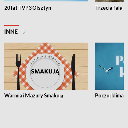
20 lat TVP3 Olsztyn
Trzecia fala -
INNE
Warmia i Mazury Smakują
Poczuj klimat