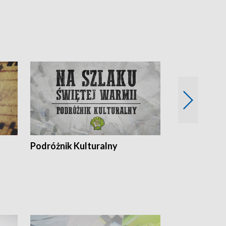
Podróżnik Kulturalny
Okolice Szla