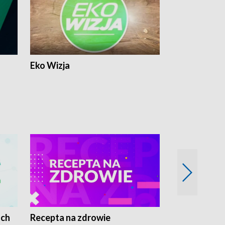
Eko Wizja
ach
Recepta na zdrowie
Wybieram z