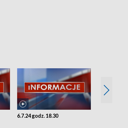
6.7.24 godz. 18.30
5.7.24 godz. 