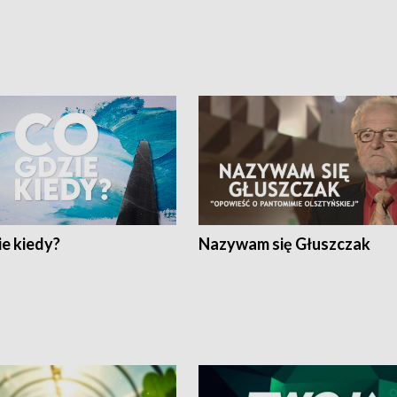
e kiedy?
Nazywam się Głuszczak