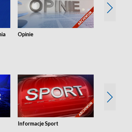
nia
Opinie
Opinie Elblą
Informacje Sport
Flesz sport