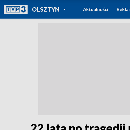
POWRÓT DO
OLSZTYN
Aktualności
Rekla
TVP REGIONY
22 lata po tragedii