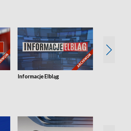
Informacje Elbląg
Wstaje nowy