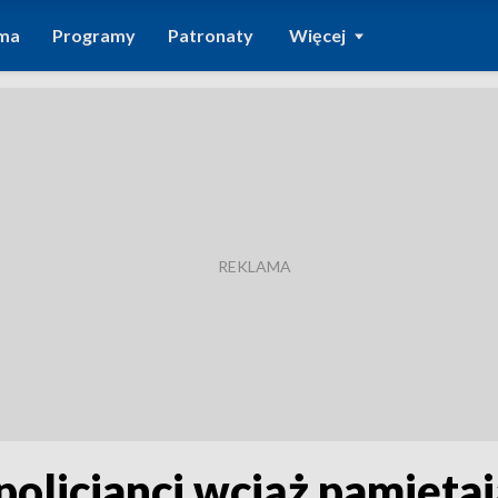
ma
Programy
Patronaty
Więcej
 policjanci wciąż pamięta