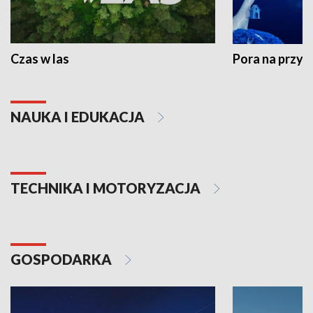
Czas w las
Pora na przyr
NAUKA I EDUKACJA
TECHNIKA I MOTORYZACJA
GOSPODARKA