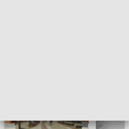
Moje miejsce
Winda region
HISTORIA