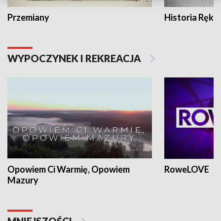
Przemiany
Historia Ręką
WYPOCZYNEK I REKREACJA
Opowiem Ci Warmię, Opowiem
RoweLOVE
Mazury
MNIEJSZOŚCI