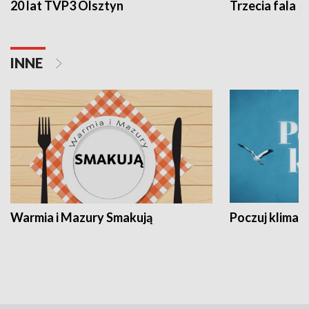
20 lat TVP3 Olsztyn
Trzecia fala -
INNE
Warmia i Mazury Smakują
Poczuj klimat