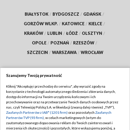
BIAŁYSTOK
/
BYDGOSZCZ
/
GDAŃSK
/
GORZÓW WLKP.
/
KATOWICE
/
KIELCE
/
KRAKÓW
/
LUBLIN
/
ŁÓDŹ
/
OLSZTYN
/
OPOLE
/
POZNAŃ
/
RZESZÓW
/
SZCZECIN
/
WARSZAWA
/
WROCŁAW
Szanujemy Twoją prywatność
Dołącz do nas:
Kliknij "Akceptuję i przechodzę do serwisu", aby wyrazić zgody na
korzystanie z technologii automatycznego śledzenia i zbierania danych,
TVP
dostęp do informacji na Twoim urządzeniu końcowym i ich
Abonament TVP
przechowywanie oraz na przetwarzanie Twoich danych osobowych przez
Regulamin TVP
nas, czyli Telewizję Polską S.A. w likwidacji (zwaną dalej również „TVP”),
Emisja w TVP
Zaufanych Partnerów z IAB* (1201 firm)
oraz pozostałych
Zaufanych
Polityka prywatności
Partnerów TVP (93 firm)
, w celach marketingowych (w tym do
Centrum informacji TVP
Moje zgody
zautomatyzowanego dopasowania reklam do Twoich zainteresowań i
mierzenia ich skuteczności) i pozostałych, które wskazujemy poniżej, a