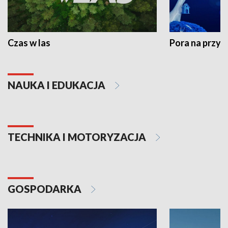
Czas w las
Pora na przyr
NAUKA I EDUKACJA
TECHNIKA I MOTORYZACJA
GOSPODARKA