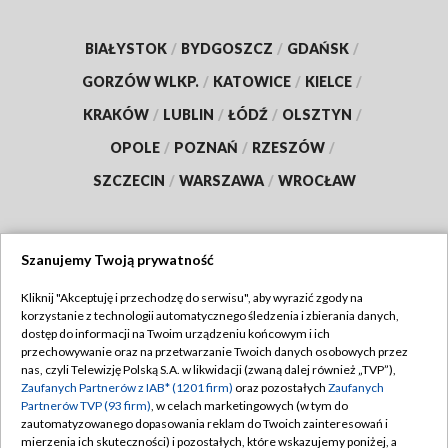
BIAŁYSTOK
/
BYDGOSZCZ
/
GDAŃSK
/
GORZÓW WLKP.
/
KATOWICE
/
KIELCE
/
KRAKÓW
/
LUBLIN
/
ŁÓDŹ
/
OLSZTYN
/
OPOLE
/
POZNAŃ
/
RZESZÓW
/
SZCZECIN
/
WARSZAWA
/
WROCŁAW
Szanujemy Twoją prywatność
Dołącz do nas:
Kliknij "Akceptuję i przechodzę do serwisu", aby wyrazić zgody na
korzystanie z technologii automatycznego śledzenia i zbierania danych,
TVP
dostęp do informacji na Twoim urządzeniu końcowym i ich
Abonament TVP
przechowywanie oraz na przetwarzanie Twoich danych osobowych przez
Regulamin TVP
nas, czyli Telewizję Polską S.A. w likwidacji (zwaną dalej również „TVP”),
Emisja w TVP
Zaufanych Partnerów z IAB* (1201 firm)
oraz pozostałych
Zaufanych
Polityka prywatności
Partnerów TVP (93 firm)
, w celach marketingowych (w tym do
Centrum informacji TVP
Moje zgody
zautomatyzowanego dopasowania reklam do Twoich zainteresowań i
mierzenia ich skuteczności) i pozostałych, które wskazujemy poniżej, a