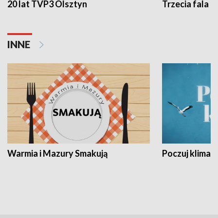
20 lat TVP3 Olsztyn
Trzecia fala -
INNE
Warmia i Mazury Smakują
Poczuj klimat