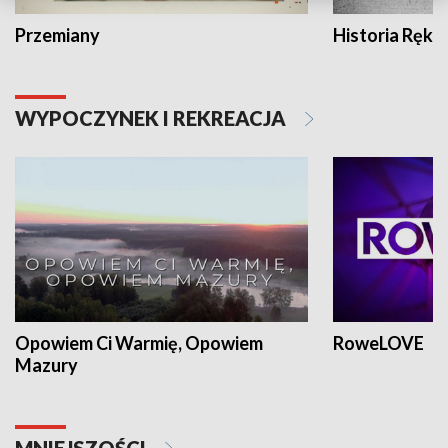
Przemiany
Historia Ręką
WYPOCZYNEK I REKREACJA
Opowiem Ci Warmię, Opowiem
RoweLOVE
Mazury
MNIEJSZOŚCI