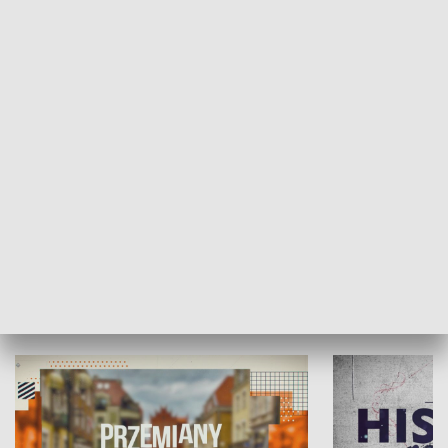
SPOŁECZEŃSTWO
Moje miejsce
Winda region
HISTORIA