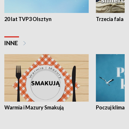
20 lat TVP3 Olsztyn
Trzecia fala -
INNE
Warmia i Mazury Smakują
Poczuj klimat