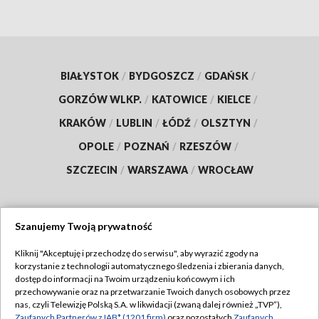
BIAŁYSTOK
/
BYDGOSZCZ
/
GDAŃSK
/
GORZÓW WLKP.
/
KATOWICE
/
KIELCE
/
KRAKÓW
/
LUBLIN
/
ŁÓDŹ
/
OLSZTYN
/
OPOLE
/
POZNAŃ
/
RZESZÓW
/
SZCZECIN
/
WARSZAWA
/
WROCŁAW
Szanujemy Twoją prywatność
Dołącz do nas:
Kliknij "Akceptuję i przechodzę do serwisu", aby wyrazić zgody na
korzystanie z technologii automatycznego śledzenia i zbierania danych,
TVP
dostęp do informacji na Twoim urządzeniu końcowym i ich
Abonament TVP
przechowywanie oraz na przetwarzanie Twoich danych osobowych przez
Regulamin TVP
nas, czyli Telewizję Polską S.A. w likwidacji (zwaną dalej również „TVP”),
Emisja w TVP
Zaufanych Partnerów z IAB* (1201 firm)
oraz pozostałych
Zaufanych
Polityka prywatności