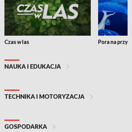
Czas w las
Pora na przyr
NAUKA I EDUKACJA
TECHNIKA I MOTORYZACJA
GOSPODARKA