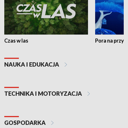
Czas w las
Pora na przyr
NAUKA I EDUKACJA
TECHNIKA I MOTORYZACJA
GOSPODARKA