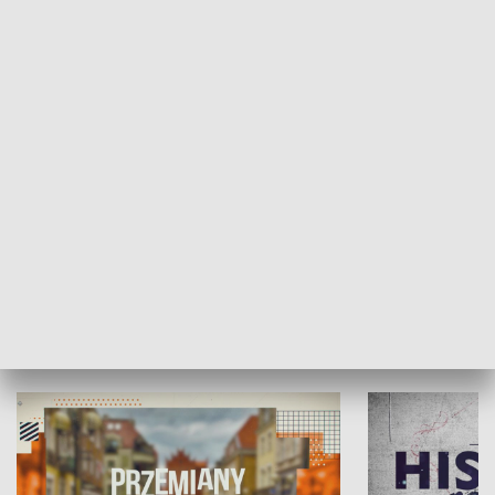
SPOŁECZEŃSTWO
Moje miejsce
Winda region
HISTORIA