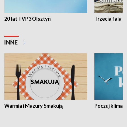
20 lat TVP3 Olsztyn
Trzecia fala -
INNE
Warmia i Mazury Smakują
Poczuj klimat