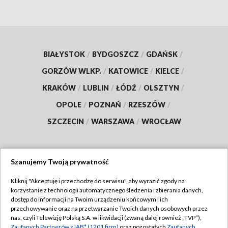
BIAŁYSTOK
/
BYDGOSZCZ
/
GDAŃSK
/
GORZÓW WLKP.
/
KATOWICE
/
KIELCE
/
KRAKÓW
/
LUBLIN
/
ŁÓDŹ
/
OLSZTYN
/
OPOLE
/
POZNAŃ
/
RZESZÓW
/
SZCZECIN
/
WARSZAWA
/
WROCŁAW
Szanujemy Twoją prywatność
Dołącz do nas:
Kliknij "Akceptuję i przechodzę do serwisu", aby wyrazić zgody na
korzystanie z technologii automatycznego śledzenia i zbierania danych,
TVP
dostęp do informacji na Twoim urządzeniu końcowym i ich
Abonament TVP
przechowywanie oraz na przetwarzanie Twoich danych osobowych przez
Regulamin TVP
nas, czyli Telewizję Polską S.A. w likwidacji (zwaną dalej również „TVP”),
Emisja w TVP
Zaufanych Partnerów z IAB* (1201 firm)
oraz pozostałych
Zaufanych
Polityka prywatności