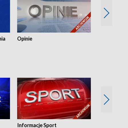
nia
Opinie
Opinie Elblą
Informacje Sport
Flesz sport