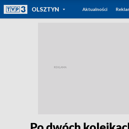
POWRÓT DO
OLSZTYN
Aktualności
Rekla
TVP REGIONY
Po dwóch kolejkac