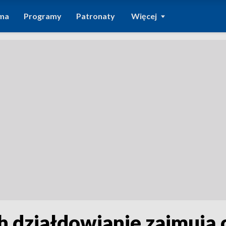
ma
Programy
Patronaty
Więcej
h działdowianie zajmują 