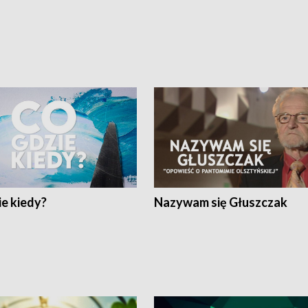
e kiedy?
Nazywam się Głuszczak