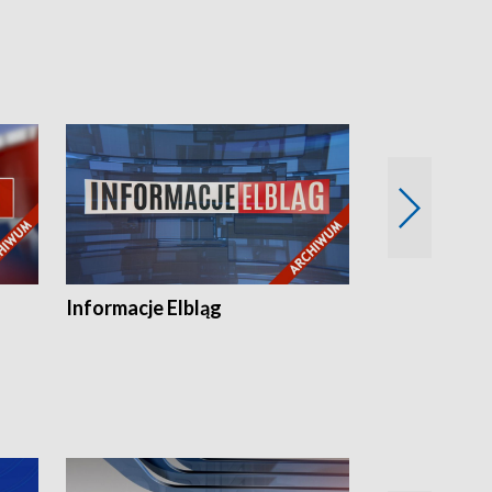
Informacje Elbląg
Wstaje nowy