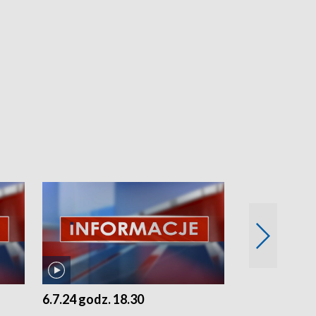
6.7.24 godz. 18.30
5.7.24 godz. 