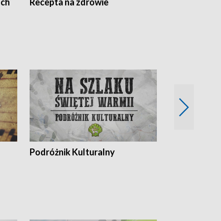
ach
Recepta na zdrowie
Wybieram z
Podróżnik Kulturalny
Okolice Szla