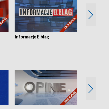
Informacje Elbląg
Wstaje nowy