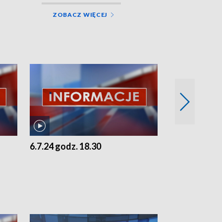
ZOBACZ WIĘCEJ
6.7.24 godz. 18.30
5.7.24 godz. 