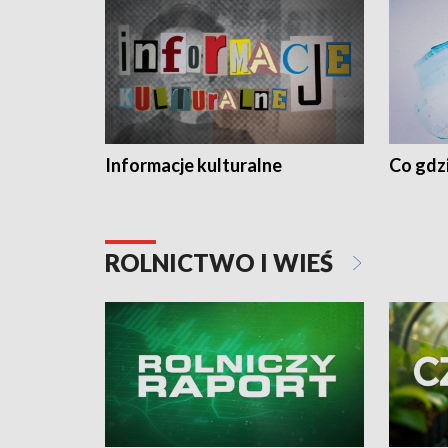
Informacje kulturalne
Co gdzi
ROLNICTWO I WIEŚ