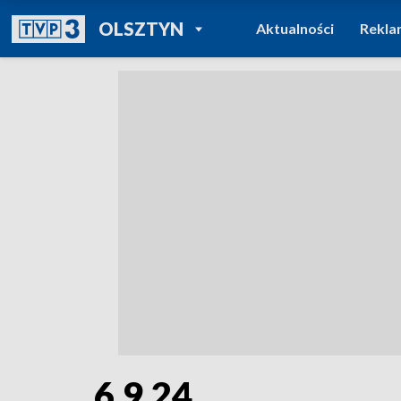
POWRÓT DO
OLSZTYN
Aktualności
Rekla
TVP REGIONY
6.9.24