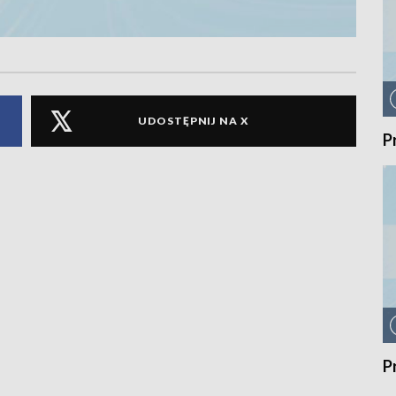
UDOSTĘPNIJ NA X
P
P