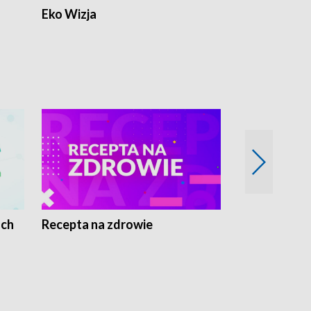
Eko Wizja
ach
Recepta na zdrowie
Wybieram z