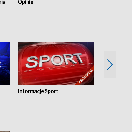
nia
Opinie
Opinie Elblą
Informacje Sport
Flesz sport