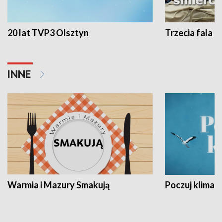
20 lat TVP3 Olsztyn
Trzecia fala -
INNE
Warmia i Mazury Smakują
Poczuj klimat