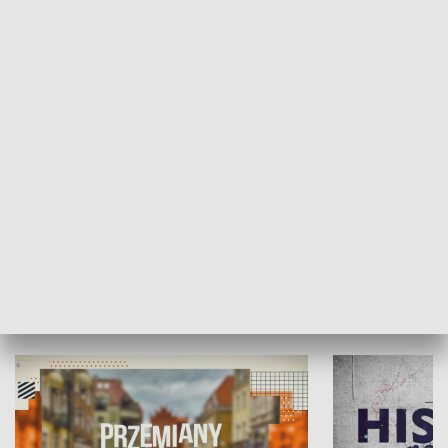
SPOŁECZEŃSTWO
Moje miejsce
Winda region
HISTORIA