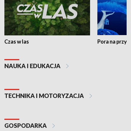
Czas w las
Pora na przyr
NAUKA I EDUKACJA
TECHNIKA I MOTORYZACJA
GOSPODARKA