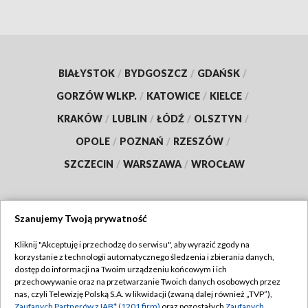
BIAŁYSTOK
/
BYDGOSZCZ
/
GDAŃSK
/
GORZÓW WLKP.
/
KATOWICE
/
KIELCE
/
KRAKÓW
/
LUBLIN
/
ŁÓDŹ
/
OLSZTYN
/
OPOLE
/
POZNAŃ
/
RZESZÓW
/
SZCZECIN
/
WARSZAWA
/
WROCŁAW
Szanujemy Twoją prywatność
Dołącz do nas:
Kliknij "Akceptuję i przechodzę do serwisu", aby wyrazić zgody na
korzystanie z technologii automatycznego śledzenia i zbierania danych,
TVP
dostęp do informacji na Twoim urządzeniu końcowym i ich
Abonament TVP
przechowywanie oraz na przetwarzanie Twoich danych osobowych przez
Regulamin TVP
nas, czyli Telewizję Polską S.A. w likwidacji (zwaną dalej również „TVP”),
Emisja w TVP
Zaufanych Partnerów z IAB* (1201 firm)
oraz pozostałych
Zaufanych
Polityka prywatności