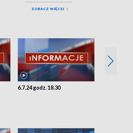
ZOBACZ WIĘCEJ
6.7.24 godz. 18.30
5.7.24 godz. 