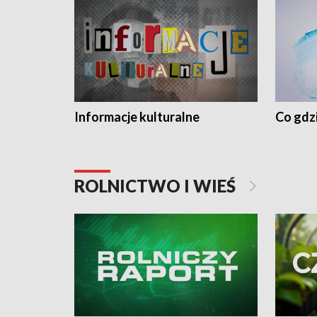
Informacje kulturalne
Co gdzi
ROLNICTWO I WIEŚ