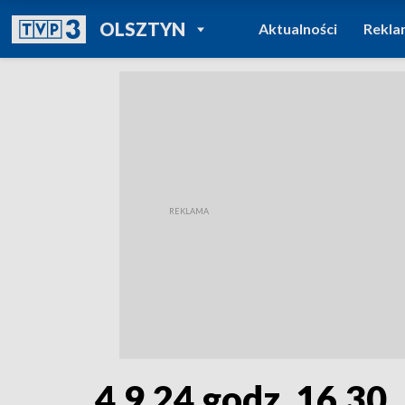
POWRÓT DO
OLSZTYN
Aktualności
Rekla
TVP REGIONY
4.9.24 godz. 16.30