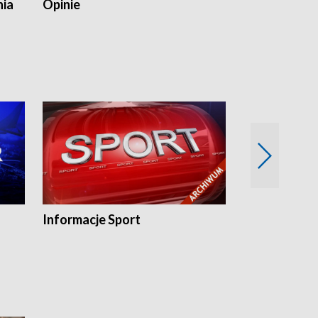
nia
Opinie
Opinie Elblą
Informacje Sport
Flesz sport