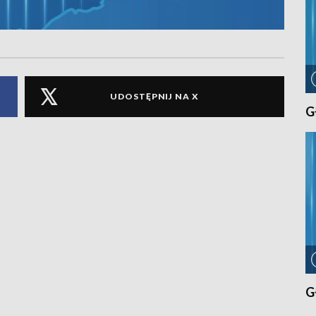
UDOSTĘPNIJ NA X
G
G