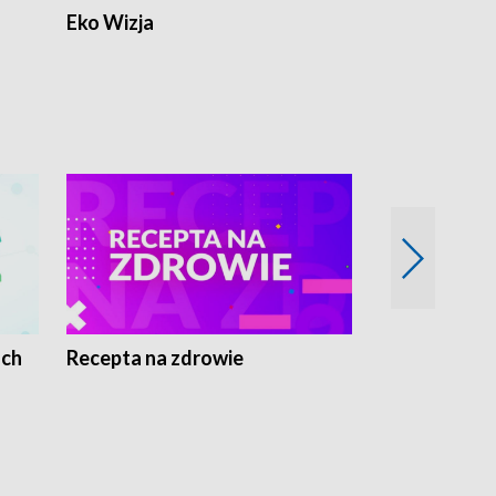
Eko Wizja
ach
Recepta na zdrowie
Wybieram z