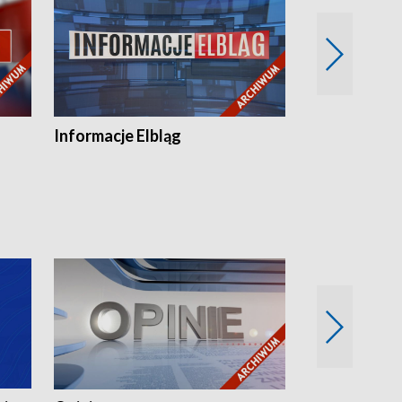
Informacje Elbląg
Wstaje nowy