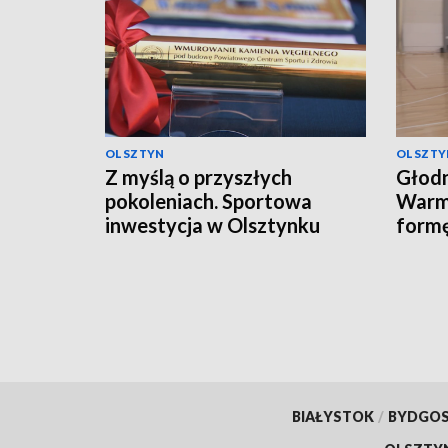
OLSZTYN
OLSZTY
Z myślą o przyszłych
Głodn
pokoleniach. Sportowa
Warmi
inwestycja w Olsztynku
form
sezo
BIAŁYSTOK
/
BYDGO