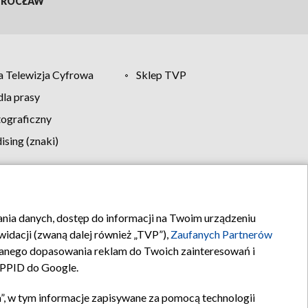
ROCŁAW
 Telewizja Cyfrowa
Sklep TVP
la prasy
tograficzny
sing (znaki)
klamy
Kontakt
rania danych, dostęp do informacji na Twoim urządzeniu
idacji (zwaną dalej również „TVP”),
Zaufanych Partnerów
anego dopasowania reklam do Twoich zainteresowań i
a PPID do Google.
”, w tym informacje zapisywane za pomocą technologii