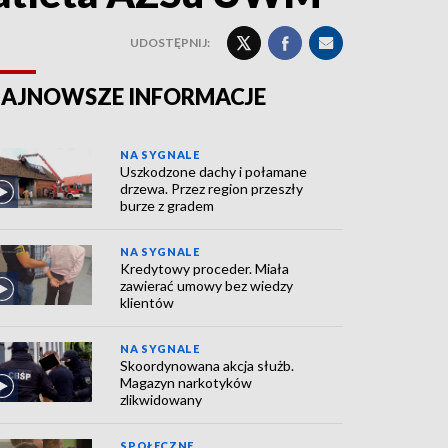
UDOSTĘPNIJ:
AJNOWSZE INFORMACJE
NA SYGNALE
Uszkodzone dachy i połamane
drzewa. Przez region przeszły
burze z gradem
NA SYGNALE
Kredytowy proceder. Miała
zawierać umowy bez wiedzy
klientów
NA SYGNALE
Skoordynowana akcja służb.
Magazyn narkotyków
zlikwidowany
SPOŁECZNE