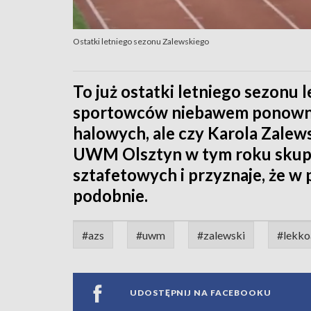
Ostatki letniego sezonu Zalewskiego
To już ostatki letniego sezonu 
sportowców niebawem ponown
halowych, ale czy Karola Zalew
UWM Olsztyn w tym roku skupił
sztafetowych i przyznaje, że w
podobnie.
#azs
#uwm
#zalewski
#lekko
UDOSTĘPNIJ NA FACEBOOKU