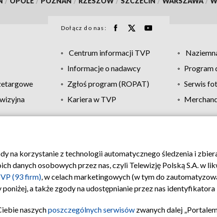
N
/
OPOLE
/
POZNAŃ
/
RZESZÓW
/
SZCZECIN
/
WARSZAWA
/
W
Dołącz do nas:
Centrum informacji TVP
Naziemna
Informacje o nadawcy
Program d
zetargowe
Zgłoś program (ROPAT)
Serwis fo
wizyjna
Kariera w TVP
Merchandi
Polityka prywatności
Moje zgody
Pomoc
Biuro re
ody na korzystanie z technologii automatycznego śledzenia i zbie
 danych osobowych przez nas, czyli Telewizję Polską S.A. w likw
VP (93 firm)
, w celach marketingowych (w tym do zautomatyzow
 poniżej, a także zgody na udostępnianie przez nas identyfikator
Ciebie naszych
poszczególnych serwisów
zwanych dalej „Portalem