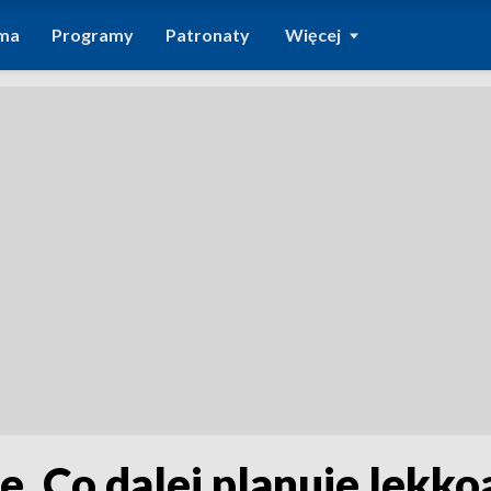
ma
Programy
Patronaty
Więcej
ie. Co dalej planuje lek