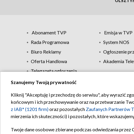
OLSZTY
Abonament TVP
Emisja w TVP
Rada Programowa
System NOS
Biuro Reklamy
Ogłoszenie pr
Oferta Handlowa
Akademia Tele
Telegazeta ogłoszenia
Szanujemy Twoją prywatność
Regulamin TVP
Kliknij "Akceptuję i przechodzę do serwisu", aby wyrazić zg
końcowym i ich przechowywanie oraz na przetwarzanie Twoich
z IAB* (1201 firm)
oraz pozostałych
Zaufanych Partnerów T
mierzenia ich skuteczności) i pozostałych, które wskazujemy
Twoje dane osobowe zbierane podczas odwiedzania przez 