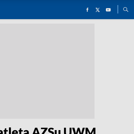
koatleta AZSu UWM