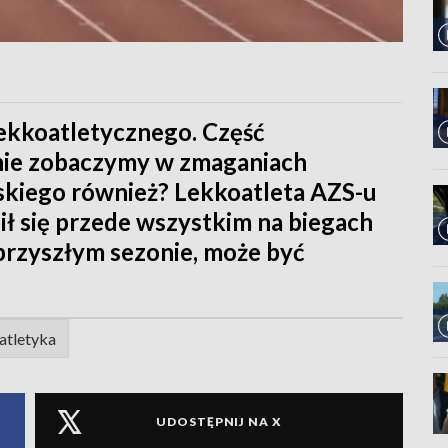
lekkoatletycznego. Część
ie zobaczymy w zmaganiach
skiego również? Lekkoatleta AZS-u
 się przede wszystkim na biegach
 przyszłym sezonie, może być
atletyka
UDOSTĘPNIJ NA X