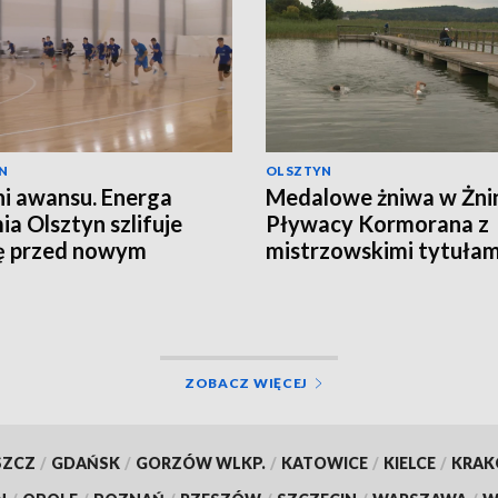
N
OLSZTYN
i awansu. Energa
Medalowe żniwa w Żnin
a Olsztyn szlifuje
Pływacy Kormorana z
ę przed nowym
mistrzowskimi tytułam
nem
ZOBACZ WIĘCEJ
SZCZ
/
GDAŃSK
/
GORZÓW WLKP.
/
KATOWICE
/
KIELCE
/
KRA