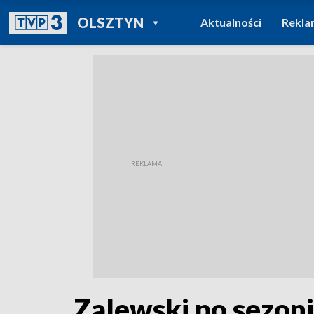
POWRÓT DO
OLSZTYN
Aktualności
Rekla
TVP REGIONY
Zalewski po sezon