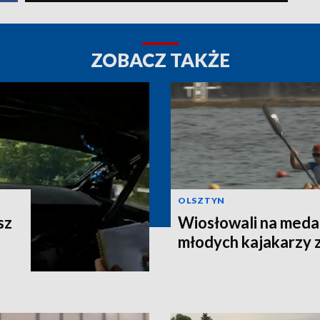
ZOBACZ TAKŻE
OLSZTYN
sz
Wiosłowali na meda
młodych kajakarzy 