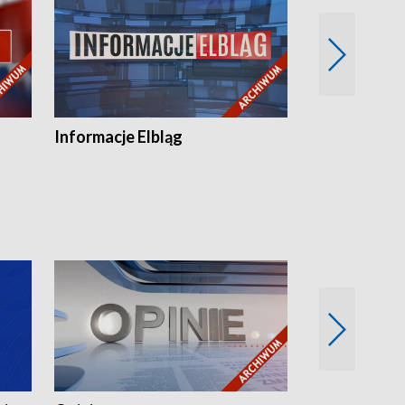
Informacje Elbląg
Wstaje nowy