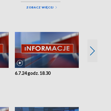
ZOBACZ WIĘCEJ
6.7.24 godz. 18.30
5.7.24 godz. 