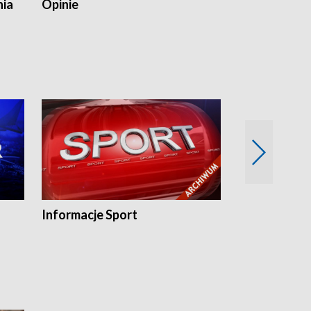
nia
Opinie
Opinie Elblą
Informacje Sport
Flesz sport