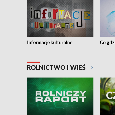
Informacje kulturalne
Co gdzi
ROLNICTWO I WIEŚ