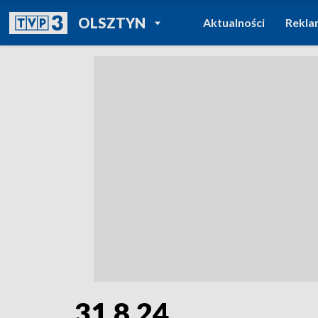
POWRÓT DO
OLSZTYN
Aktualności
Rekla
TVP REGIONY
31.8.24