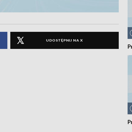
UDOSTĘPNIJ NA X
P
P