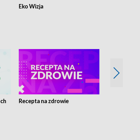
Eko Wizja
ach
Recepta na zdrowie
Wybieram z