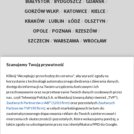
BIAŁYSTOK
/
BYDGOSZCZ
/
GDAŃSK
/
GORZÓW WLKP.
/
KATOWICE
/
KIELCE
/
KRAKÓW
/
LUBLIN
/
ŁÓDŹ
/
OLSZTYN
/
OPOLE
/
POZNAŃ
/
RZESZÓW
/
SZCZECIN
/
WARSZAWA
/
WROCŁAW
Szanujemy Twoją prywatność
Dołącz do nas:
Kliknij "Akceptuję i przechodzę do serwisu", aby wyrazić zgody na
korzystanie z technologii automatycznego śledzenia i zbierania danych,
TVP
dostęp do informacji na Twoim urządzeniu końcowym i ich
Abonament TVP
przechowywanie oraz na przetwarzanie Twoich danych osobowych przez
Regulamin TVP
nas, czyli Telewizję Polską S.A. w likwidacji (zwaną dalej również „TVP”),
Emisja w TVP
Zaufanych Partnerów z IAB* (1201 firm)
oraz pozostałych
Zaufanych
Polityka prywatności
Partnerów TVP (93 firm)
, w celach marketingowych (w tym do
Centrum informacji TVP
Moje zgody
zautomatyzowanego dopasowania reklam do Twoich zainteresowań i
mierzenia ich skuteczności) i pozostałych, które wskazujemy poniżej, a
Naziemna Telewizja Cyfrowa
Pomoc
także zgody na udostępnianie przez nas identyfikatora PPID do Google.
Sklep TVP
Biuro reklamy