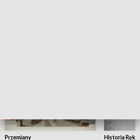
Moje miejsce
Winda region
HISTORIA
Przemiany
Historia Ręką