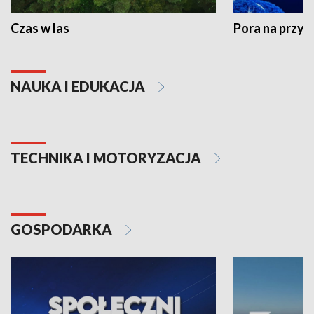
Czas w las
Pora na przyr
NAUKA I EDUKACJA
TECHNIKA I MOTORYZACJA
GOSPODARKA