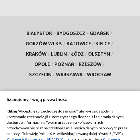
BIAŁYSTOK
/
BYDGOSZCZ
/
GDAŃSK
/
GORZÓW WLKP.
/
KATOWICE
/
KIELCE
/
KRAKÓW
/
LUBLIN
/
ŁÓDŹ
/
OLSZTYN
/
OPOLE
/
POZNAŃ
/
RZESZÓW
/
SZCZECIN
/
WARSZAWA
/
WROCŁAW
Szanujemy Twoją prywatność
Dołącz do nas:
Kliknij "Akceptuję i przechodzę do serwisu", aby wyrazić zgody na
korzystanie z technologii automatycznego śledzenia i zbierania danych,
TVP
dostęp do informacji na Twoim urządzeniu końcowym i ich
Abonament TVP
przechowywanie oraz na przetwarzanie Twoich danych osobowych przez
Regulamin TVP
nas, czyli Telewizję Polską S.A. w likwidacji (zwaną dalej również „TVP”),
Emisja w TVP
Zaufanych Partnerów z IAB* (1201 firm)
oraz pozostałych
Zaufanych
Polityka prywatności