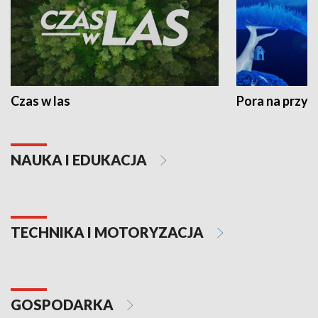
Czas w las
Pora na przyr
NAUKA I EDUKACJA
TECHNIKA I MOTORYZACJA
GOSPODARKA