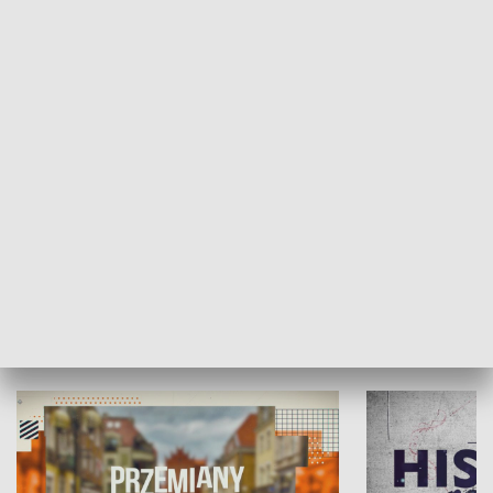
SPOŁECZEŃSTWO
Moje miejsce
Winda region
HISTORIA