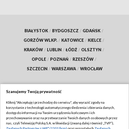
BIAŁYSTOK
/
BYDGOSZCZ
/
GDAŃSK
/
GORZÓW WLKP.
/
KATOWICE
/
KIELCE
/
KRAKÓW
/
LUBLIN
/
ŁÓDŹ
/
OLSZTYN
/
OPOLE
/
POZNAŃ
/
RZESZÓW
/
SZCZECIN
/
WARSZAWA
/
WROCŁAW
Szanujemy Twoją prywatność
Dołącz do nas:
Kliknij "Akceptuję i przechodzę do serwisu", aby wyrazić zgody na
korzystanie z technologii automatycznego śledzenia i zbierania danych,
TVP
dostęp do informacji na Twoim urządzeniu końcowym i ich
Abonament TVP
przechowywanie oraz na przetwarzanie Twoich danych osobowych przez
Regulamin TVP
nas, czyli Telewizję Polską S.A. w likwidacji (zwaną dalej również „TVP”),
Emisja w TVP
Zaufanych Partnerów z IAB* (1201 firm)
oraz pozostałych
Zaufanych
Polityka prywatności