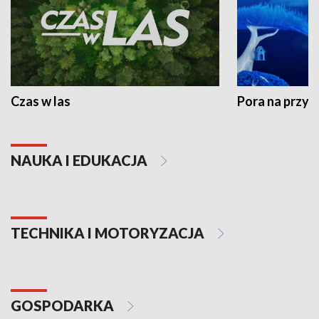
Czas w las
Pora na przyr
NAUKA I EDUKACJA
TECHNIKA I MOTORYZACJA
GOSPODARKA