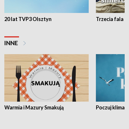
20 lat TVP3 Olsztyn
Trzecia fala -
INNE
Warmia i Mazury Smakują
Poczuj klimat