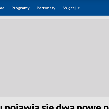
ma
Programy
Patronaty
Więcej
u pojawią się dwa nowe p