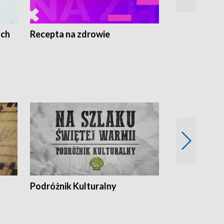
ach
Recepta na zdrowie
Wybieram z
Podróżnik Kulturalny
Okolice Szla