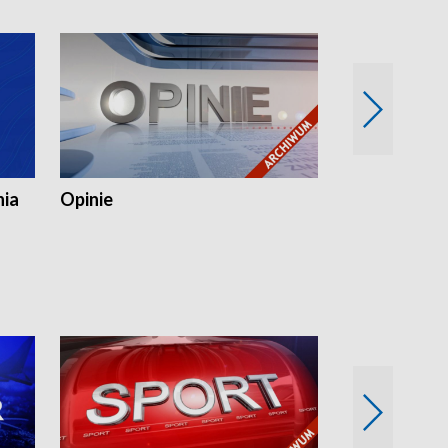
nia
Opinie
Opinie Elblą