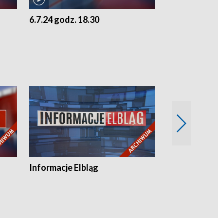
6.7.24 godz. 18.30
5.7.24 godz. 
Informacje Elbląg
Wstaje nowy