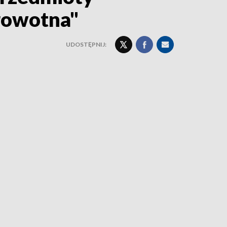
rowotna"
UDOSTĘPNIJ: