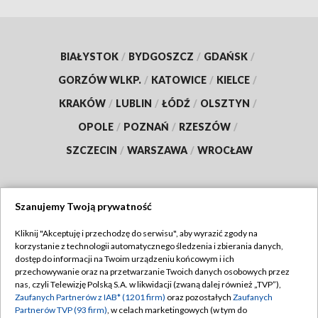
BIAŁYSTOK
/
BYDGOSZCZ
/
GDAŃSK
/
GORZÓW WLKP.
/
KATOWICE
/
KIELCE
/
KRAKÓW
/
LUBLIN
/
ŁÓDŹ
/
OLSZTYN
/
OPOLE
/
POZNAŃ
/
RZESZÓW
/
SZCZECIN
/
WARSZAWA
/
WROCŁAW
Szanujemy Twoją prywatność
Dołącz do nas:
Kliknij "Akceptuję i przechodzę do serwisu", aby wyrazić zgody na
korzystanie z technologii automatycznego śledzenia i zbierania danych,
TVP
dostęp do informacji na Twoim urządzeniu końcowym i ich
Abonament TVP
przechowywanie oraz na przetwarzanie Twoich danych osobowych przez
Regulamin TVP
nas, czyli Telewizję Polską S.A. w likwidacji (zwaną dalej również „TVP”),
Emisja w TVP
Zaufanych Partnerów z IAB* (1201 firm)
oraz pozostałych
Zaufanych
Polityka prywatności
Partnerów TVP (93 firm)
, w celach marketingowych (w tym do
Centrum informacji TVP