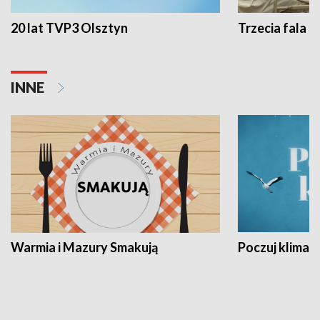
20 lat TVP3 Olsztyn
Trzecia fala -
INNE
Warmia i Mazury Smakują
Poczuj klimat