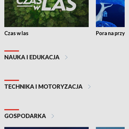
Czas w las
Pora na przyr
NAUKA I EDUKACJA
TECHNIKA I MOTORYZACJA
GOSPODARKA