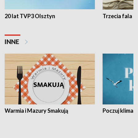
20 lat TVP3 Olsztyn
Trzecia fala -
INNE
Warmia i Mazury Smakują
Poczuj klimat