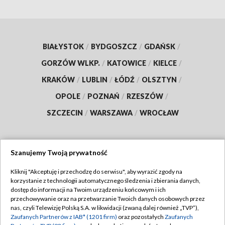
BIAŁYSTOK
/
BYDGOSZCZ
/
GDAŃSK
/
GORZÓW WLKP.
/
KATOWICE
/
KIELCE
/
KRAKÓW
/
LUBLIN
/
ŁÓDŹ
/
OLSZTYN
/
OPOLE
/
POZNAŃ
/
RZESZÓW
/
SZCZECIN
/
WARSZAWA
/
WROCŁAW
Szanujemy Twoją prywatność
Dołącz do nas:
Kliknij "Akceptuję i przechodzę do serwisu", aby wyrazić zgody na
korzystanie z technologii automatycznego śledzenia i zbierania danych,
TVP
dostęp do informacji na Twoim urządzeniu końcowym i ich
Abonament TVP
przechowywanie oraz na przetwarzanie Twoich danych osobowych przez
Regulamin TVP
nas, czyli Telewizję Polską S.A. w likwidacji (zwaną dalej również „TVP”),
Emisja w TVP
Zaufanych Partnerów z IAB* (1201 firm)
oraz pozostałych
Zaufanych
Polityka prywatności