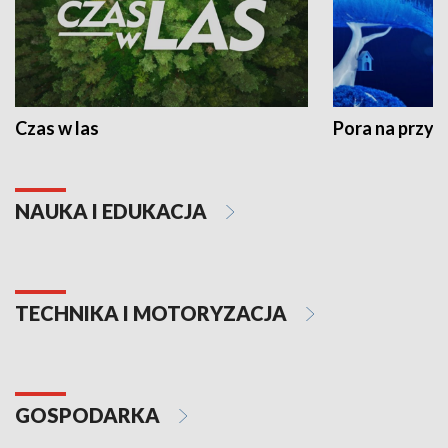
Czas w las
Pora na przyr
NAUKA I EDUKACJA
TECHNIKA I MOTORYZACJA
GOSPODARKA