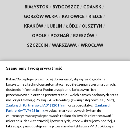
BIAŁYSTOK
/
BYDGOSZCZ
/
GDAŃSK
/
GORZÓW WLKP.
/
KATOWICE
/
KIELCE
/
KRAKÓW
/
LUBLIN
/
ŁÓDŹ
/
OLSZTYN
/
OPOLE
/
POZNAŃ
/
RZESZÓW
/
SZCZECIN
/
WARSZAWA
/
WROCŁAW
Szanujemy Twoją prywatność
Dołącz do nas:
Kliknij "Akceptuję i przechodzę do serwisu", aby wyrazić zgody na
korzystanie z technologii automatycznego śledzenia i zbierania danych,
TVP
dostęp do informacji na Twoim urządzeniu końcowym i ich
Abonament TVP
przechowywanie oraz na przetwarzanie Twoich danych osobowych przez
Regulamin TVP
nas, czyli Telewizję Polską S.A. w likwidacji (zwaną dalej również „TVP”),
Emisja w TVP
Zaufanych Partnerów z IAB* (1201 firm)
oraz pozostałych
Zaufanych
Polityka prywatności
Partnerów TVP (93 firm)
, w celach marketingowych (w tym do
Centrum informacji TVP
Moje zgody
zautomatyzowanego dopasowania reklam do Twoich zainteresowań i
mierzenia ich skuteczności) i pozostałych, które wskazujemy poniżej, a
Naziemna Telewizja Cyfrowa
Pomoc
także zgody na udostępnianie przez nas identyfikatora PPID do Google.