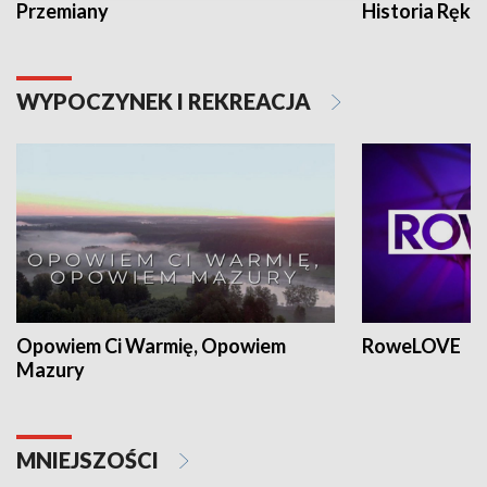
Przemiany
Historia Ręką
WYPOCZYNEK I REKREACJA
Opowiem Ci Warmię, Opowiem
RoweLOVE
Mazury
MNIEJSZOŚCI