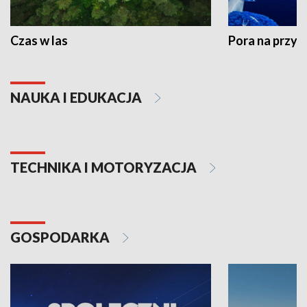
Czas w las
Pora na przyr
NAUKA I EDUKACJA
TECHNIKA I MOTORYZACJA
GOSPODARKA