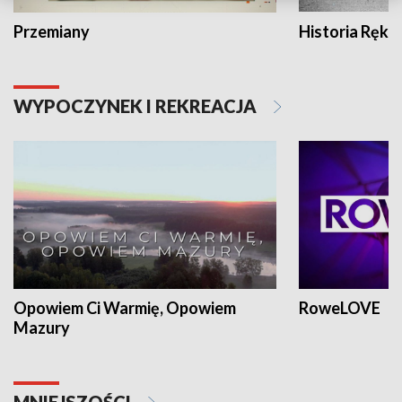
Przemiany
Historia Ręką
WYPOCZYNEK I REKREACJA
Opowiem Ci Warmię, Opowiem
RoweLOVE
Mazury
MNIEJSZOŚCI