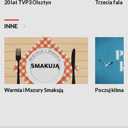
20 lat TVP3 Olsztyn
Trzecia fala -
INNE
Warmia i Mazury Smakują
Poczuj klimat