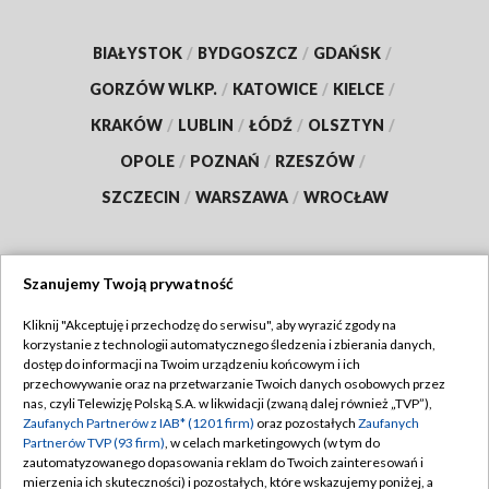
BIAŁYSTOK
/
BYDGOSZCZ
/
GDAŃSK
/
GORZÓW WLKP.
/
KATOWICE
/
KIELCE
/
KRAKÓW
/
LUBLIN
/
ŁÓDŹ
/
OLSZTYN
/
OPOLE
/
POZNAŃ
/
RZESZÓW
/
SZCZECIN
/
WARSZAWA
/
WROCŁAW
Szanujemy Twoją prywatność
Dołącz do nas:
Kliknij "Akceptuję i przechodzę do serwisu", aby wyrazić zgody na
korzystanie z technologii automatycznego śledzenia i zbierania danych,
TVP
dostęp do informacji na Twoim urządzeniu końcowym i ich
Abonament TVP
przechowywanie oraz na przetwarzanie Twoich danych osobowych przez
Regulamin TVP
nas, czyli Telewizję Polską S.A. w likwidacji (zwaną dalej również „TVP”),
Emisja w TVP
Zaufanych Partnerów z IAB* (1201 firm)
oraz pozostałych
Zaufanych
Polityka prywatności
Partnerów TVP (93 firm)
, w celach marketingowych (w tym do
Centrum informacji TVP
Moje zgody
zautomatyzowanego dopasowania reklam do Twoich zainteresowań i
mierzenia ich skuteczności) i pozostałych, które wskazujemy poniżej, a