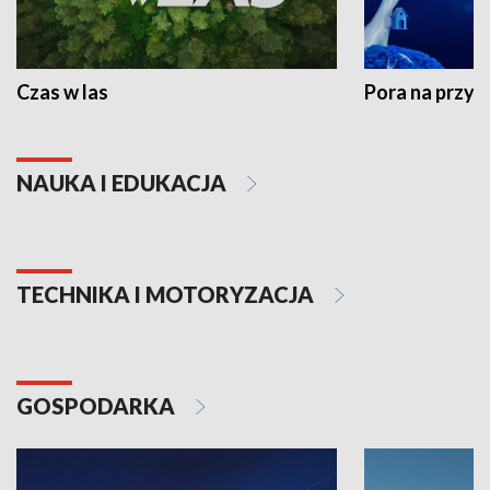
Czas w las
Pora na przyr
NAUKA I EDUKACJA
TECHNIKA I MOTORYZACJA
GOSPODARKA