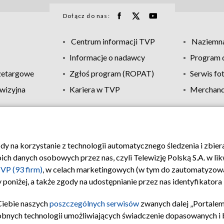
Dołącz do nas:
Centrum informacji TVP
Naziemna
Informacje o nadawcy
Program d
zetargowe
Zgłoś program (ROPAT)
Serwis fo
wizyjna
Kariera w TVP
Merchandi
Polityka prywatności
Moje zgody
Pomoc
Biuro re
ody na korzystanie z technologii automatycznego śledzenia i zbie
 danych osobowych przez nas, czyli Telewizję Polską S.A. w likw
VP (93 firm)
, w celach marketingowych (w tym do zautomatyzow
 poniżej, a także zgody na udostępnianie przez nas identyfikator
Ciebie naszych
poszczególnych serwisów
zwanych dalej „Portalem
obnych technologii umożliwiających świadczenie dopasowanych i be