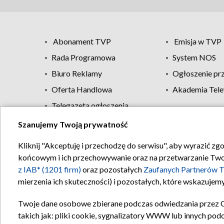
Abonament TVP
Emisja w TVP
Rada Programowa
System NOS
Biuro Reklamy
Ogłoszenie pr
Oferta Handlowa
Akademia Tele
Telegazeta ogłoszenia
Szanujemy Twoją prywatność
Regulamin TVP
Kliknij "Akceptuję i przechodzę do serwisu", aby wyrazić zg
końcowym i ich przechowywanie oraz na przetwarzanie Twoich
z IAB* (1201 firm)
oraz pozostałych
Zaufanych Partnerów T
mierzenia ich skuteczności) i pozostałych, które wskazujemy
Twoje dane osobowe zbierane podczas odwiedzania przez 
takich jak: pliki cookie, sygnalizatory WWW lub innych pod