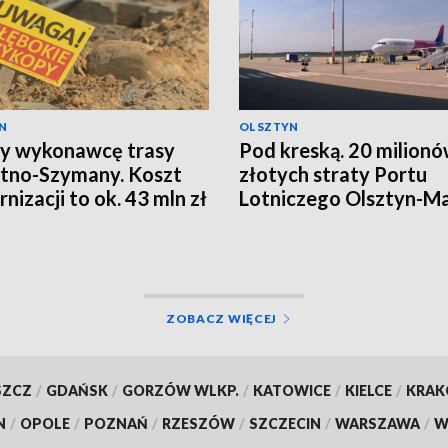
N
OLSZTYN
y wykonawcę trasy
Pod kreską. 20 milion
tno-Szymany. Koszt
złotych straty Portu
nizacji to ok. 43 mln zł
Lotniczego Olsztyn-M
ZOBACZ WIĘCEJ
SZCZ
/
GDAŃSK
/
GORZÓW WLKP.
/
KATOWICE
/
KIELCE
/
KRA
N
/
OPOLE
/
POZNAŃ
/
RZESZÓW
/
SZCZECIN
/
WARSZAWA
/
W