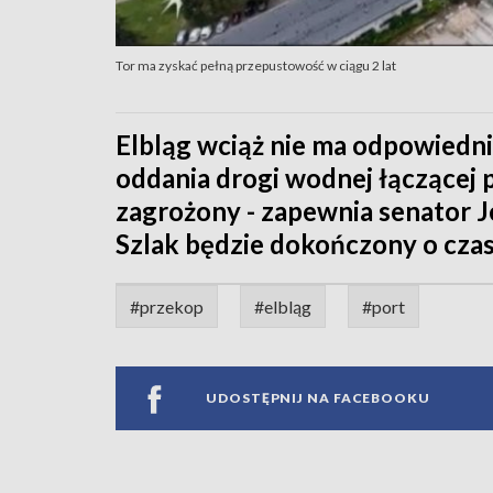
Tor ma zyskać pełną przepustowość w ciągu 2 lat
Elbląg wciąż nie ma odpowiedn
oddania drogi wodnej łączącej p
zagrożony - zapewnia senator Je
Szlak będzie dokończony o czas
#przekop
#elbląg
#port
UDOSTĘPNIJ NA FACEBOOKU