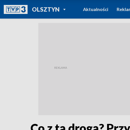
POWRÓT DO
OLSZTYN
Aktualności
Rekla
TVP REGIONY
Co z tą drogą? Prz