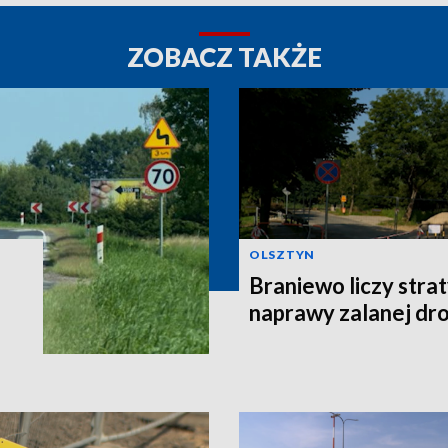
ZOBACZ TAKŻE
OLSZTYN
Braniewo liczy stra
naprawy zalanej dro