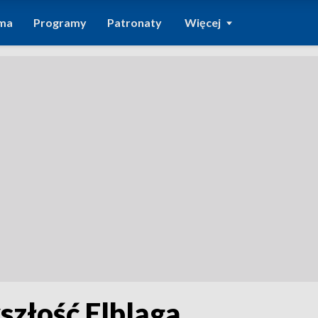
ma
Programy
Patronaty
Więcej
yszłość Elbląga