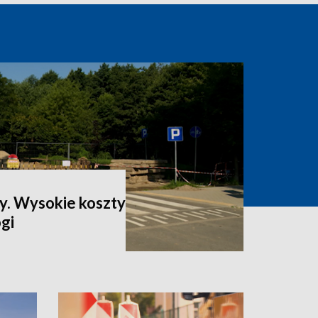
ty. Wysokie koszty
gi