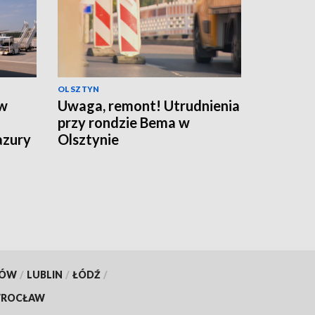
OLSZTYN
ów
Uwaga, remont! Utrudnienia
przy rondzie Bema w
azury
Olsztynie
KÓW
/
LUBLIN
/
ŁÓDŹ
/
ROCŁAW