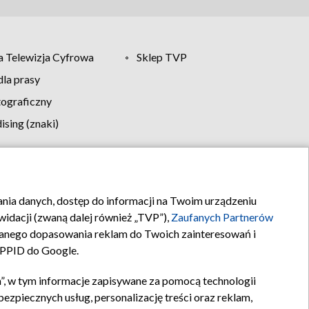
 Telewizja Cyfrowa
Sklep TVP
la prasy
tograficzny
sing (znaki)
klamy
Kontakt
rania danych, dostęp do informacji na Twoim urządzeniu
idacji (zwaną dalej również „TVP”),
Zaufanych Partnerów
anego dopasowania reklam do Twoich zainteresowań i
a PPID do Google.
”, w tym informacje zapisywane za pomocą technologii
zpiecznych usług, personalizację treści oraz reklam,