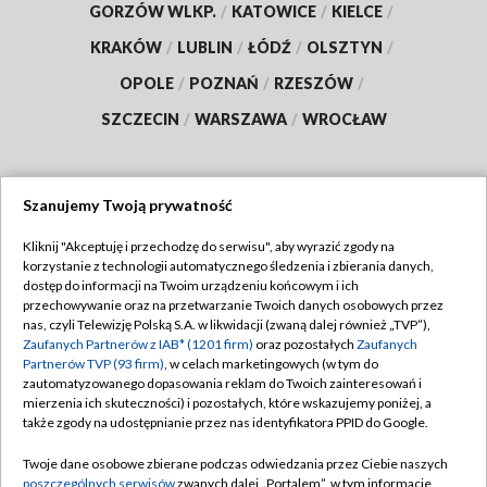
GORZÓW WLKP.
/
KATOWICE
/
KIELCE
/
KRAKÓW
/
LUBLIN
/
ŁÓDŹ
/
OLSZTYN
/
OPOLE
/
POZNAŃ
/
RZESZÓW
/
SZCZECIN
/
WARSZAWA
/
WROCŁAW
Szanujemy Twoją prywatność
Dołącz do nas:
Kliknij "Akceptuję i przechodzę do serwisu", aby wyrazić zgody na
korzystanie z technologii automatycznego śledzenia i zbierania danych,
TVP
dostęp do informacji na Twoim urządzeniu końcowym i ich
Abonament TVP
przechowywanie oraz na przetwarzanie Twoich danych osobowych przez
Regulamin TVP
nas, czyli Telewizję Polską S.A. w likwidacji (zwaną dalej również „TVP”),
Emisja w TVP
Polityka prywatności
Zaufanych Partnerów z IAB* (1201 firm)
oraz pozostałych
Zaufanych
Partnerów TVP (93 firm)
, w celach marketingowych (w tym do
Centrum informacji TVP
Moje zgody
zautomatyzowanego dopasowania reklam do Twoich zainteresowań i
mierzenia ich skuteczności) i pozostałych, które wskazujemy poniżej, a
Naziemna Telewizja Cyfrowa
Pomoc
także zgody na udostępnianie przez nas identyfikatora PPID do Google.
Sklep TVP
Biuro reklamy
Twoje dane osobowe zbierane podczas odwiedzania przez Ciebie naszych
Rada Programowa
Kontakt
poszczególnych serwisów
zwanych dalej „Portalem”, w tym informacje