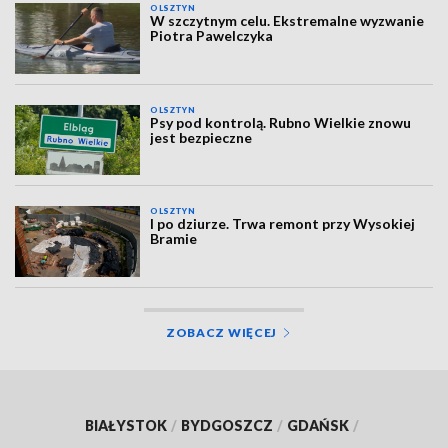
OLSZTYN
W szczytnym celu. Ekstremalne wyzwanie
Piotra Pawelczyka
OLSZTYN
Psy pod kontrolą. Rubno Wielkie znowu
jest bezpieczne
OLSZTYN
I po dziurze. Trwa remont przy Wysokiej
Bramie
ZOBACZ WIĘCEJ
BIAŁYSTOK
/
BYDGOSZCZ
/
GDAŃSK
/