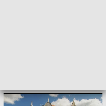
POWRÓT DO
OLSZTYN
TVP REGIONY
Miejska inwestycja znów stanęła.
Szukają już trzeciego wykonawcy
2024-08-17
AK,MN