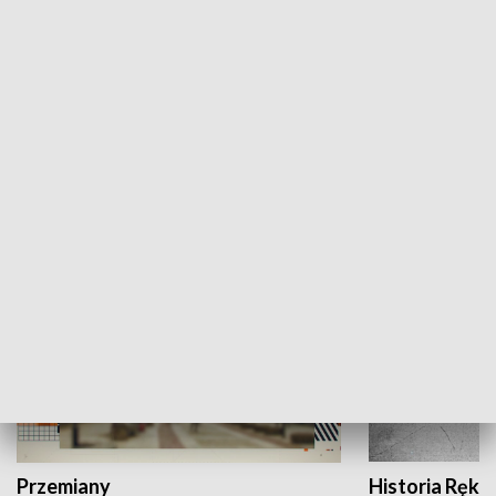
Moje miejsce
Winda region
HISTORIA
Przemiany
Historia Ręką