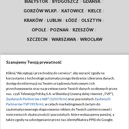
BIAŁYSTOK
/
BYDGOSZCZ
/
GDAŃSK
/
GORZÓW WLKP.
/
KATOWICE
/
KIELCE
/
KRAKÓW
/
LUBLIN
/
ŁÓDŹ
/
OLSZTYN
/
OPOLE
/
POZNAŃ
/
RZESZÓW
/
SZCZECIN
/
WARSZAWA
/
WROCŁAW
Szanujemy Twoją prywatność
Dołącz do nas:
Kliknij "Akceptuję i przechodzę do serwisu", aby wyrazić zgody na
korzystanie z technologii automatycznego śledzenia i zbierania danych,
TVP
dostęp do informacji na Twoim urządzeniu końcowym i ich
Abonament TVP
przechowywanie oraz na przetwarzanie Twoich danych osobowych przez
Regulamin TVP
nas, czyli Telewizję Polską S.A. w likwidacji (zwaną dalej również „TVP”),
Emisja w TVP
Zaufanych Partnerów z IAB* (1201 firm)
oraz pozostałych
Zaufanych
Polityka prywatności
Partnerów TVP (93 firm)
, w celach marketingowych (w tym do
Centrum informacji TVP
Moje zgody
zautomatyzowanego dopasowania reklam do Twoich zainteresowań i
mierzenia ich skuteczności) i pozostałych, które wskazujemy poniżej, a
Naziemna Telewizja Cyfrowa
Pomoc
także zgody na udostępnianie przez nas identyfikatora PPID do Google.
Sklep TVP
Biuro reklamy