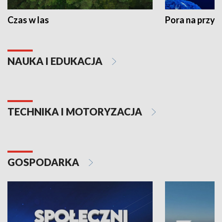
Czas w las
Pora na przyr
NAUKA I EDUKACJA
TECHNIKA I MOTORYZACJA
GOSPODARKA