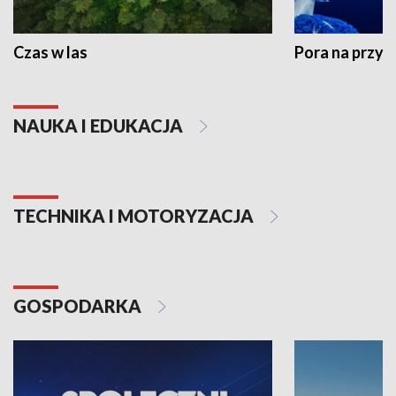
Czas w las
Pora na przyr
NAUKA I EDUKACJA
TECHNIKA I MOTORYZACJA
GOSPODARKA