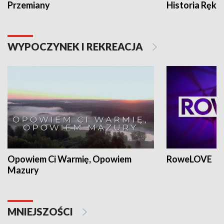
Przemiany
Historia Ręką
WYPOCZYNEK I REKREACJA
Opowiem Ci Warmię, Opowiem
RoweLOVE
Mazury
MNIEJSZOŚCI