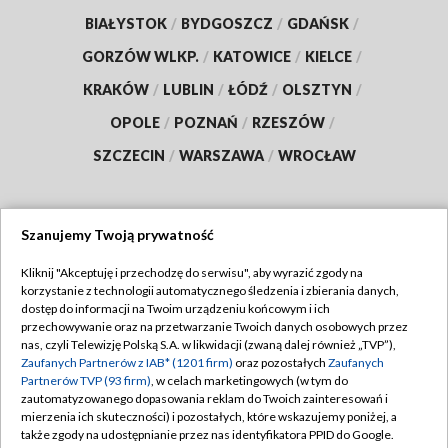
BIAŁYSTOK
/
BYDGOSZCZ
/
GDAŃSK
/
GORZÓW WLKP.
/
KATOWICE
/
KIELCE
/
KRAKÓW
/
LUBLIN
/
ŁÓDŹ
/
OLSZTYN
/
OPOLE
/
POZNAŃ
/
RZESZÓW
/
SZCZECIN
/
WARSZAWA
/
WROCŁAW
Szanujemy Twoją prywatność
Dołącz do nas:
Kliknij "Akceptuję i przechodzę do serwisu", aby wyrazić zgody na
korzystanie z technologii automatycznego śledzenia i zbierania danych,
TVP
dostęp do informacji na Twoim urządzeniu końcowym i ich
Abonament TVP
przechowywanie oraz na przetwarzanie Twoich danych osobowych przez
Regulamin TVP
nas, czyli Telewizję Polską S.A. w likwidacji (zwaną dalej również „TVP”),
Emisja w TVP
Zaufanych Partnerów z IAB* (1201 firm)
oraz pozostałych
Zaufanych
Polityka prywatności
Partnerów TVP (93 firm)
, w celach marketingowych (w tym do
Centrum informacji TVP
Moje zgody
zautomatyzowanego dopasowania reklam do Twoich zainteresowań i
mierzenia ich skuteczności) i pozostałych, które wskazujemy poniżej, a
Naziemna Telewizja Cyfrowa
Pomoc
także zgody na udostępnianie przez nas identyfikatora PPID do Google.