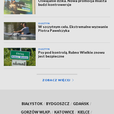
Oswajanie dzika. Nowa promocja miasta
budzi kontrowersje
OLSZTYN
W szczytnym celu. Ekstremalne wyzwanie
Piotra Pawelczyka
OLSZTYN
Psy pod kontrolą. Rubno Wielkie znowu
jest bezpieczne
ZOBACZ WIĘCEJ
BIAŁYSTOK
/
BYDGOSZCZ
/
GDAŃSK
/
GORZÓW WLKP.
/
KATOWICE
/
KIELCE
/