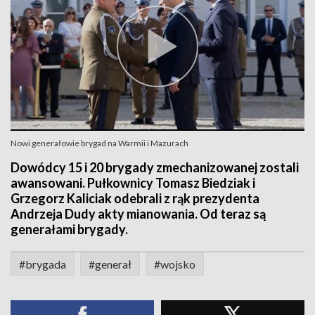
Nowi generałowie brygad na Warmii i Mazurach
Dowódcy 15 i 20 brygady zmechanizowanej zostali
awansowani. Pułkownicy Tomasz Biedziak i
Grzegorz Kaliciak odebrali z rąk prezydenta
Andrzeja Dudy akty mianowania. Od teraz są
generałami brygady.
#brygada
#generał
#wojsko