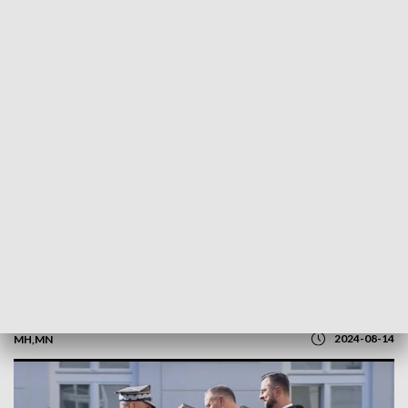
POWRÓT DO
OLSZTYN
TVP REGIONY
Nowi generałowie brygad na Warmii i
Mazurach
2024-08-14
MH,MN