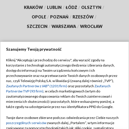
KRAKÓW
/
LUBLIN
/
ŁÓDŹ
/
OLSZTYN
/
OPOLE
/
POZNAŃ
/
RZESZÓW
/
SZCZECIN
/
WARSZAWA
/
WROCŁAW
Szanujemy Twoją prywatność
Dołącz do nas:
Kliknij "Akceptuję i przechodzę do serwisu", aby wyrazić zgody na
korzystanie z technologii automatycznego śledzenia i zbierania danych,
TVP
dostęp do informacji na Twoim urządzeniu końcowym i ich
Abonament TVP
przechowywanie oraz na przetwarzanie Twoich danych osobowych przez
Regulamin TVP
nas, czyli Telewizję Polską S.A. w likwidacji (zwaną dalej również „TVP”),
Emisja w TVP
Polityka prywatności
Zaufanych Partnerów z IAB* (1201 firm)
oraz pozostałych
Zaufanych
Partnerów TVP (93 firm)
, w celach marketingowych (w tym do
Centrum informacji TVP
Moje zgody
zautomatyzowanego dopasowania reklam do Twoich zainteresowań i
mierzenia ich skuteczności) i pozostałych, które wskazujemy poniżej, a
Naziemna Telewizja Cyfrowa
Pomoc
także zgody na udostępnianie przez nas identyfikatora PPID do Google.
Sklep TVP
Biuro reklamy
Twoje dane osobowe zbierane podczas odwiedzania przez Ciebie naszych
Rada Programowa
Kontakt
poszczególnych serwisów
zwanych dalej „Portalem”, w tym informacje
zapisywane za pomocą technologii takich jak: pliki cookie, sygnalizatory