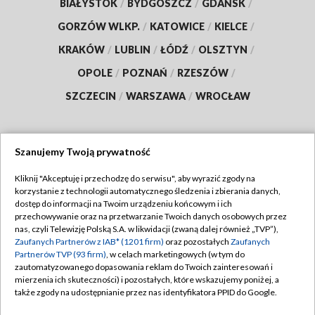
BIAŁYSTOK
/
BYDGOSZCZ
/
GDAŃSK
/
GORZÓW WLKP.
/
KATOWICE
/
KIELCE
/
KRAKÓW
/
LUBLIN
/
ŁÓDŹ
/
OLSZTYN
/
OPOLE
/
POZNAŃ
/
RZESZÓW
/
SZCZECIN
/
WARSZAWA
/
WROCŁAW
Szanujemy Twoją prywatność
Dołącz do nas:
Kliknij "Akceptuję i przechodzę do serwisu", aby wyrazić zgody na
korzystanie z technologii automatycznego śledzenia i zbierania danych,
TVP
dostęp do informacji na Twoim urządzeniu końcowym i ich
Abonament TVP
przechowywanie oraz na przetwarzanie Twoich danych osobowych przez
Regulamin TVP
nas, czyli Telewizję Polską S.A. w likwidacji (zwaną dalej również „TVP”),
Emisja w TVP
Zaufanych Partnerów z IAB* (1201 firm)
oraz pozostałych
Zaufanych
Polityka prywatności
Partnerów TVP (93 firm)
, w celach marketingowych (w tym do
Centrum informacji TVP
Moje zgody
zautomatyzowanego dopasowania reklam do Twoich zainteresowań i
mierzenia ich skuteczności) i pozostałych, które wskazujemy poniżej, a
Naziemna Telewizja Cyfrowa
Pomoc
także zgody na udostępnianie przez nas identyfikatora PPID do Google.
Sklep TVP
Biuro reklamy