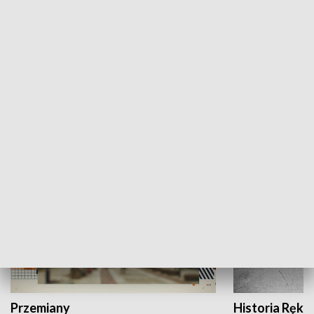
Moje miejsce
Winda region
HISTORIA
Przemiany
Historia Ręką