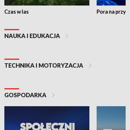
Czas w las
Pora na przyr
NAUKA I EDUKACJA
TECHNIKA I MOTORYZACJA
GOSPODARKA