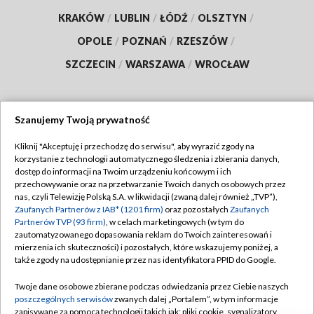
KRAKÓW
/
LUBLIN
/
ŁÓDŹ
/
OLSZTYN
/
OPOLE
/
POZNAŃ
/
RZESZÓW
/
SZCZECIN
/
WARSZAWA
/
WROCŁAW
Szanujemy Twoją prywatność
Dołącz do nas:
Kliknij "Akceptuję i przechodzę do serwisu", aby wyrazić zgody na
korzystanie z technologii automatycznego śledzenia i zbierania danych,
TVP
dostęp do informacji na Twoim urządzeniu końcowym i ich
Abonament TVP
przechowywanie oraz na przetwarzanie Twoich danych osobowych przez
Regulamin TVP
nas, czyli Telewizję Polską S.A. w likwidacji (zwaną dalej również „TVP”),
Emisja w TVP
Polityka prywatności
Zaufanych Partnerów z IAB* (1201 firm)
oraz pozostałych
Zaufanych
Partnerów TVP (93 firm)
, w celach marketingowych (w tym do
Centrum informacji TVP
Moje zgody
zautomatyzowanego dopasowania reklam do Twoich zainteresowań i
mierzenia ich skuteczności) i pozostałych, które wskazujemy poniżej, a
Naziemna Telewizja Cyfrowa
Pomoc
także zgody na udostępnianie przez nas identyfikatora PPID do Google.
Sklep TVP
Biuro reklamy
Twoje dane osobowe zbierane podczas odwiedzania przez Ciebie naszych
Rada Programowa
Kontakt
poszczególnych serwisów
zwanych dalej „Portalem”, w tym informacje
zapisywane za pomocą technologii takich jak: pliki cookie, sygnalizatory