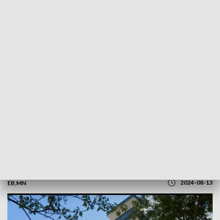
POWRÓT DO
OLSZTYN
TVP REGIONY
Budownictwo społeczne w Elblągu.
Nowe mieszkania już gotowe
2024-08-13
EB,MN