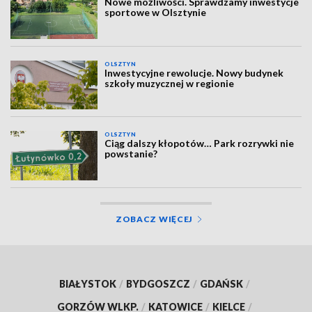
Nowe możliwości. Sprawdzamy inwestycje
sportowe w Olsztynie
OLSZTYN
Inwestycyjne rewolucje. Nowy budynek
szkoły muzycznej w regionie
OLSZTYN
Ciąg dalszy kłopotów… Park rozrywki nie
powstanie?
ZOBACZ WIĘCEJ
BIAŁYSTOK
/
BYDGOSZCZ
/
GDAŃSK
/
GORZÓW WLKP.
/
KATOWICE
/
KIELCE
/