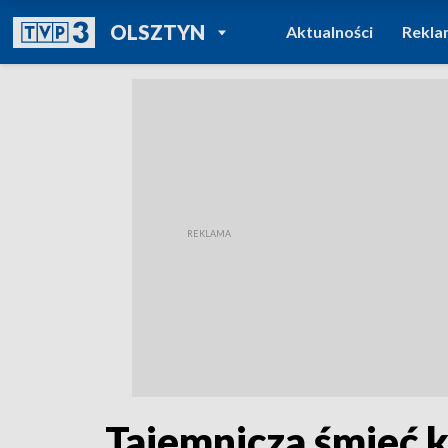
POWRÓT DO
OLSZTYN
Aktualności
Rekla
TVP REGIONY
Tajemnicza śmieć 