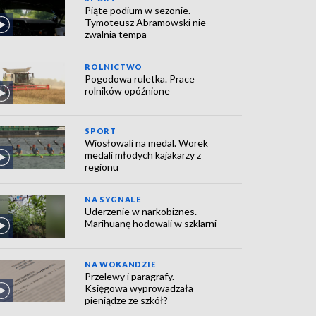
Piąte podium w sezonie.
Tymoteusz Abramowski nie
zwalnia tempa
ROLNICTWO
Pogodowa ruletka. Prace
rolników opóźnione
SPORT
Wiosłowali na medal. Worek
medali młodych kajakarzy z
regionu
NA SYGNALE
Uderzenie w narkobiznes.
Marihuanę hodowali w szklarni
NA WOKANDZIE
Przelewy i paragrafy.
Księgowa wyprowadzała
pieniądze ze szkół?