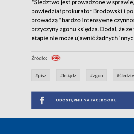
"Śledztwo jest prowadzone w sprawie,
powiedział prokurator Brodowski i podk
prowadzą "bardzo intensywne czynności
przyczyny zgonu księdza. Dodał, że z
etapie nie może ujawnić żadnych innyc
Źródło:
#pisz
#ksiądz
#zgon
#śledzt
UDOSTĘPNIJ NA FACEBOOKU