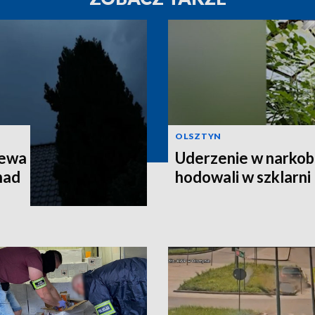
OLSZTYN
zewa
Uderzenie w narkob
 nad
hodowali w szklarni