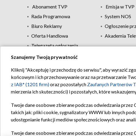
Abonament TVP
Emisja w TVP
Rada Programowa
System NOS
Biuro Reklamy
Ogłoszenie pr
Oferta Handlowa
Akademia Tele
Telegazeta ogłoszenia
Szanujemy Twoją prywatność
Regulamin TVP
Kliknij "Akceptuję i przechodzę do serwisu", aby wyrazić zg
końcowym i ich przechowywanie oraz na przetwarzanie Twoich
z IAB* (1201 firm)
oraz pozostałych
Zaufanych Partnerów T
mierzenia ich skuteczności) i pozostałych, które wskazujemy
Twoje dane osobowe zbierane podczas odwiedzania przez 
takich jak: pliki cookie, sygnalizatory WWW lub innych pod
udostępnianie funkcji mediów społecznościowych oraz anali
Twoje dane osobowe zbierane podczas odwiedzania przez 