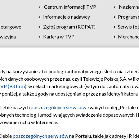
Centrum informacji TVP
Naziemna
Informacje o nadawcy
Program d
zetargowe
Zgłoś program (ROPAT)
Serwis fo
wizyjna
Kariera w TVP
Merchandi
Polityka prywatności
Moje zgody
Pomoc
Biuro re
ody na korzystanie z technologii automatycznego śledzenia i zbie
 danych osobowych przez nas, czyli Telewizję Polską S.A. w likw
VP (93 firm)
, w celach marketingowych (w tym do zautomatyzow
 poniżej, a także zgody na udostępnianie przez nas identyfikator
Ciebie naszych
poszczególnych serwisów
zwanych dalej „Portalem
obnych technologii umożliwiających świadczenie dopasowanych i be
zowanie ruchu w Internecie.
Ciebie
poszczególnych serwisów
na Portalu, takie jak adresy IP, 