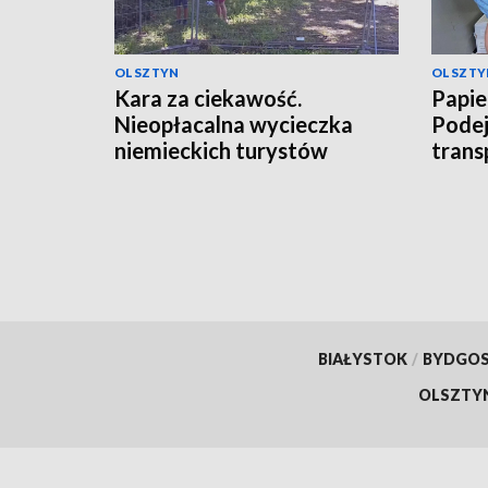
OLSZTYN
OLSZTY
Kara za ciekawość.
Papie
Nieopłacalna wycieczka
Podej
niemieckich turystów
trans
BIAŁYSTOK
/
BYDGO
OLSZTY