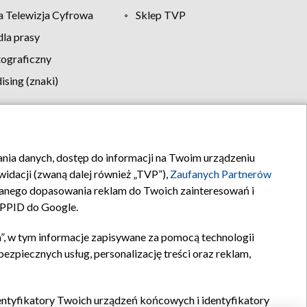
 Telewizja Cyfrowa
Sklep TVP
la prasy
tograficzny
sing (znaki)
klamy
Kontakt
rania danych, dostęp do informacji na Twoim urządzeniu
idacji (zwaną dalej również „TVP”),
Zaufanych Partnerów
anego dopasowania reklam do Twoich zainteresowań i
a PPID do Google.
”, w tym informacje zapisywane za pomocą technologii
zpiecznych usług, personalizację treści oraz reklam,
identyfikatory Twoich urządzeń końcowych i identyfikatory