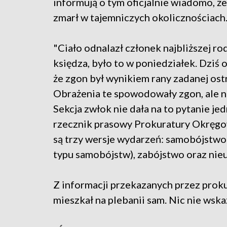
informują o tym oficjalnie wiadomo, że
zmarł w tajemniczych okolicznościach
"Ciało odnalazł członek najbliższej ro
księdza, było to w poniedziałek. Dziś 
że zgon był wynikiem rany zadanej ost
Obrażenia te spowodowały zgon, ale ni
Sekcja zwłok nie dała na to pytanie j
rzecznik prasowy Prokuratury Okręgow
są trzy wersje wydarzeń: samobójstwo
typu samobójstw), zabójstwo oraz ni
Z informacji przekazanych przez prok
mieszkał na plebanii sam. Nic nie wska