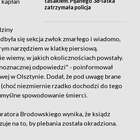
tasakiem. Pijanego 38-latka
 kapłan
zatrzymała policja
.
dziny
odbyła się sekcja zwłok zmarłego i wiadomo,
rym narzędziem w klatkę piersiową.
e wiemy, w jakich okolicznościach powstały.
ednoznacznej odpowiedzi" - poinformował
ej w Olsztynie. Dodał, że pod uwagę brane
 (choć niezmiernie rzadko dochodzi do tego
eumyślne spowodowanie śmierci.
uratora Brodowskiego wynika, że ksiądz
zuje na to, by plebania została okradziona.