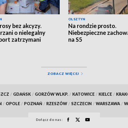
N
OLSZTYN
rosy bez akcyzy.
Na rondzie prosto.
rzani o nielegalny
Niebezpieczne zachow
port zatrzymani
na S5
ZOBACZ WIĘCEJ
SZCZ
/
GDAŃSK
/
GORZÓW WLKP.
/
KATOWICE
/
KIELCE
/
KRA
N
/
OPOLE
/
POZNAŃ
/
RZESZÓW
/
SZCZECIN
/
WARSZAWA
/
W
Dołącz do nas: