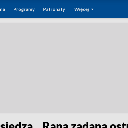
ma
Programy
Patronaty
Więcej
księdza. „Rana zadana os