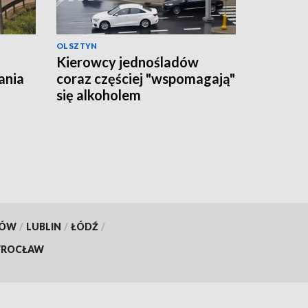
OLSZTYN
Kierowcy jednośladów
ania
coraz częściej "wspomagają"
się alkoholem
KÓW
/
LUBLIN
/
ŁÓDŹ
/
ROCŁAW