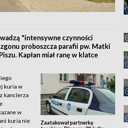
prowadzą "intensywne czynności
 zgonu proboszcza parafii pw. Matki
iszu. Kapłan miał ranę w klatce
kiego
j kuria w
z kanclerza
e
kazane w
ani kuria nie
Zaatakował partnerkę