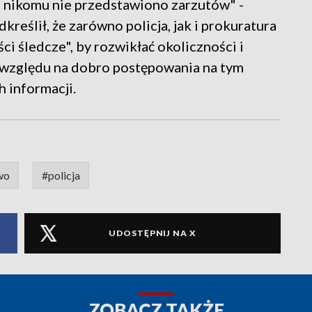
 nikomu nie przedstawiono zarzutów" -
reślił, że zarówno policja, jak i prokuratura
 śledcze", by rozwikłać okoliczności i
e względu na dobro postępowania na tym
h informacji.
wo
#policja
UDOSTĘPNIJ NA X
ZOBACZ TAKŻE