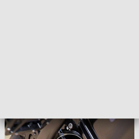
POWRÓT DO
OLSZTYN
TVP REGIONY
Elektryczny rower. Czy to ma sens?
2024-08-12
BK,MN