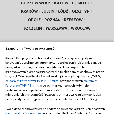
GORZÓW WLKP.
/
KATOWICE
/
KIELCE
/
KRAKÓW
/
LUBLIN
/
ŁÓDŹ
/
OLSZTYN
/
OPOLE
/
POZNAŃ
/
RZESZÓW
/
SZCZECIN
/
WARSZAWA
/
WROCŁAW
Szanujemy Twoją prywatność
Dołącz do nas:
Kliknij "Akceptuję i przechodzę do serwisu", aby wyrazić zgody na
korzystanie z technologii automatycznego śledzenia i zbierania danych,
TVP
dostęp do informacji na Twoim urządzeniu końcowym i ich
Abonament TVP
przechowywanie oraz na przetwarzanie Twoich danych osobowych przez
Regulamin TVP
nas, czyli Telewizję Polską S.A. w likwidacji (zwaną dalej również „TVP”),
Emisja w TVP
Polityka prywatności
Zaufanych Partnerów z IAB* (1201 firm)
oraz pozostałych
Zaufanych
Partnerów TVP (93 firm)
, w celach marketingowych (w tym do
Centrum informacji TVP
Moje zgody
zautomatyzowanego dopasowania reklam do Twoich zainteresowań i
mierzenia ich skuteczności) i pozostałych, które wskazujemy poniżej, a
Naziemna Telewizja Cyfrowa
Pomoc
także zgody na udostępnianie przez nas identyfikatora PPID do Google.
Sklep TVP
Biuro reklamy
Twoje dane osobowe zbierane podczas odwiedzania przez Ciebie naszych
Rada Programowa
Kontakt
poszczególnych serwisów
zwanych dalej „Portalem”, w tym informacje