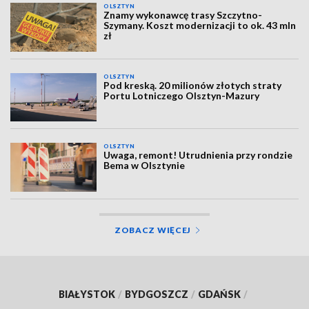
OLSZTYN
Znamy wykonawcę trasy Szczytno-
Szymany. Koszt modernizacji to ok. 43 mln
zł
OLSZTYN
Pod kreską. 20 milionów złotych straty
Portu Lotniczego Olsztyn-Mazury
OLSZTYN
Uwaga, remont! Utrudnienia przy rondzie
Bema w Olsztynie
ZOBACZ WIĘCEJ
BIAŁYSTOK
/
BYDGOSZCZ
/
GDAŃSK
/