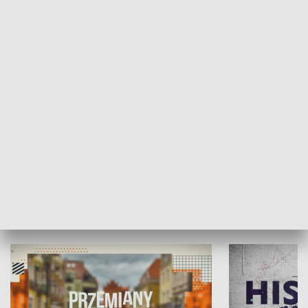
SPOŁECZEŃSTWO
Moje miejsce
Winda region
HISTORIA