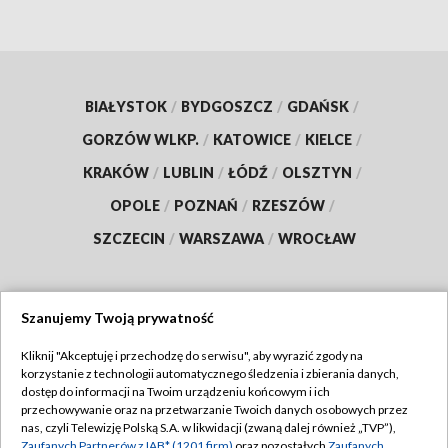
BIAŁYSTOK
/
BYDGOSZCZ
/
GDAŃSK
/
GORZÓW WLKP.
/
KATOWICE
/
KIELCE
/
KRAKÓW
/
LUBLIN
/
ŁÓDŹ
/
OLSZTYN
/
OPOLE
/
POZNAŃ
/
RZESZÓW
/
SZCZECIN
/
WARSZAWA
/
WROCŁAW
Szanujemy Twoją prywatność
Dołącz do nas:
Kliknij "Akceptuję i przechodzę do serwisu", aby wyrazić zgody na
korzystanie z technologii automatycznego śledzenia i zbierania danych,
TVP
dostęp do informacji na Twoim urządzeniu końcowym i ich
Abonament TVP
przechowywanie oraz na przetwarzanie Twoich danych osobowych przez
Regulamin TVP
nas, czyli Telewizję Polską S.A. w likwidacji (zwaną dalej również „TVP”),
Emisja w TVP
Zaufanych Partnerów z IAB* (1201 firm)
oraz pozostałych
Zaufanych
Polityka prywatności