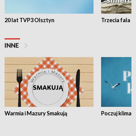
20 lat TVP3 Olsztyn
Trzecia fala -
INNE
Warmia i Mazury Smakują
Poczuj klimat