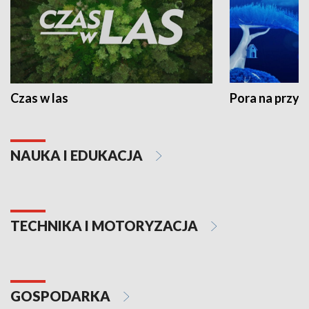
Czas w las
Pora na przyr
NAUKA I EDUKACJA
TECHNIKA I MOTORYZACJA
GOSPODARKA