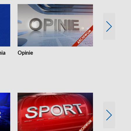
nia
Opinie
Opinie Elblą