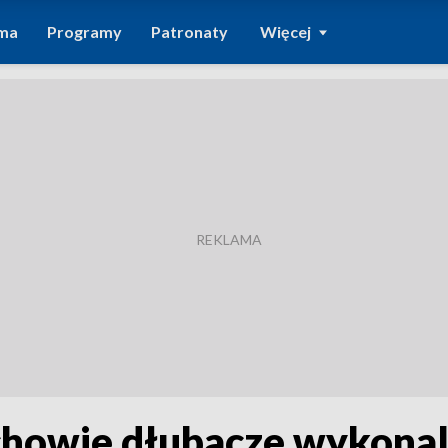
ma
Programy
Patronaty
Więcej
chowie dłubacze wykonal