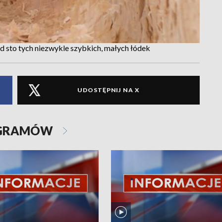
d sto tych niezwykle szybkich, małych łódek
UDOSTĘPNIJ NA X
OGRAMÓW