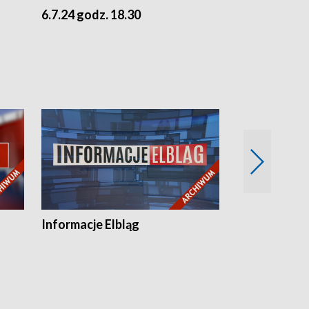
6.7.24 godz. 18.30
5.7.24 godz. 
Informacje Elbląg
Wstaje nowy