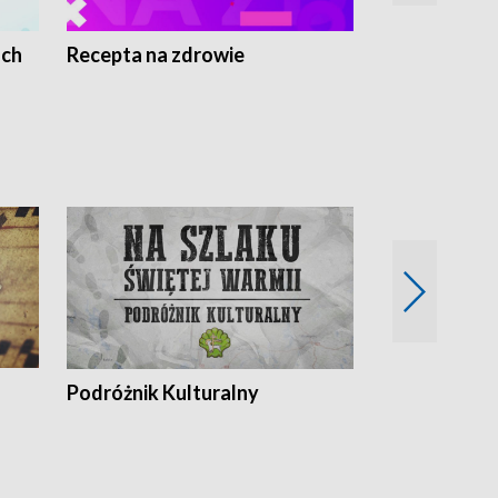
ach
Recepta na zdrowie
Wybieram z
Podróżnik Kulturalny
Okolice Szla