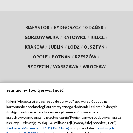
BIAŁYSTOK
/
BYDGOSZCZ
/
GDAŃSK
/
GORZÓW WLKP.
/
KATOWICE
/
KIELCE
/
KRAKÓW
/
LUBLIN
/
ŁÓDŹ
/
OLSZTYN
/
OPOLE
/
POZNAŃ
/
RZESZÓW
/
SZCZECIN
/
WARSZAWA
/
WROCŁAW
Szanujemy Twoją prywatność
Dołącz do nas:
Kliknij "Akceptuję i przechodzę do serwisu", aby wyrazić zgody na
korzystanie z technologii automatycznego śledzenia i zbierania danych,
TVP
dostęp do informacji na Twoim urządzeniu końcowym i ich
Abonament TVP
przechowywanie oraz na przetwarzanie Twoich danych osobowych przez
Regulamin TVP
nas, czyli Telewizję Polską S.A. w likwidacji (zwaną dalej również „TVP”),
Emisja w TVP
Zaufanych Partnerów z IAB* (1201 firm)
oraz pozostałych
Zaufanych
Polityka prywatności