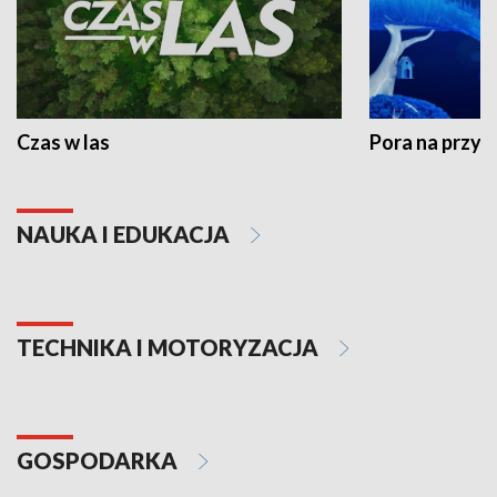
Czas w las
Pora na przyr
NAUKA I EDUKACJA
TECHNIKA I MOTORYZACJA
GOSPODARKA