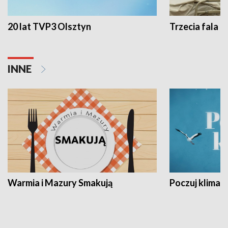
20 lat TVP3 Olsztyn
Trzecia fala -
INNE
Warmia i Mazury Smakują
Poczuj klimat