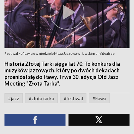
Festiwal kończy się w niedzielę Mszą Jazzową w iławskim amfiteatrze
Historia Złotej Tarki sięga lat 70. To konkurs dla
muzyków jazzowych, który po dwóch dekadach
przeniósł się do Iławy. Trwa 30. edycja Old Jazz
Meeting "Złota Tarka”.
#jazz
#złota tarka
#festiwal
#iława