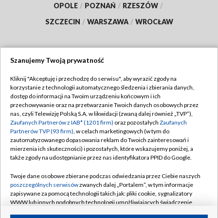
OPOLE
/
POZNAŃ
/
RZESZÓW
/
SZCZECIN
/
WARSZAWA
/
WROCŁAW
Szanujemy Twoją prywatność
Dołącz do nas:
Kliknij "Akceptuję i przechodzę do serwisu", aby wyrazić zgody na
korzystanie z technologii automatycznego śledzenia i zbierania danych,
TVP
dostęp do informacji na Twoim urządzeniu końcowym i ich
Abonament TVP
przechowywanie oraz na przetwarzanie Twoich danych osobowych przez
Regulamin TVP
nas, czyli Telewizję Polską S.A. w likwidacji (zwaną dalej również „TVP”),
Emisja w TVP
Polityka prywatności
Zaufanych Partnerów z IAB* (1201 firm)
oraz pozostałych
Zaufanych
Partnerów TVP (93 firm)
, w celach marketingowych (w tym do
Centrum informacji TVP
Moje zgody
zautomatyzowanego dopasowania reklam do Twoich zainteresowań i
mierzenia ich skuteczności) i pozostałych, które wskazujemy poniżej, a
Naziemna Telewizja Cyfrowa
Pomoc
także zgody na udostępnianie przez nas identyfikatora PPID do Google.
Sklep TVP
Biuro reklamy
Twoje dane osobowe zbierane podczas odwiedzania przez Ciebie naszych
Rada Programowa
Kontakt
poszczególnych serwisów
zwanych dalej „Portalem”, w tym informacje
zapisywane za pomocą technologii takich jak: pliki cookie, sygnalizatory
System NOS
WWW lub innych podobnych technologii umożliwiających świadczenie
dopasowanych i bezpiecznych usług, personalizację treści oraz reklam,
Informacje o nadawcy
Kanały