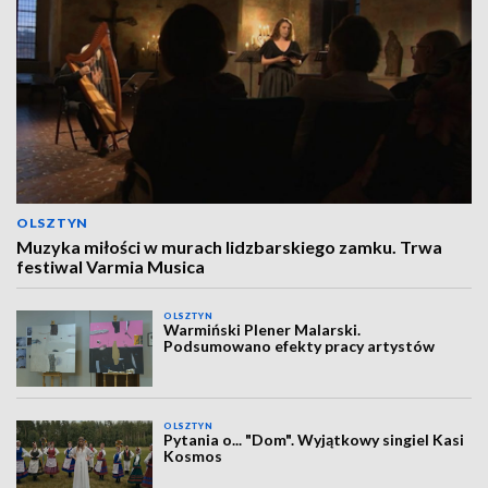
OLSZTYN
Muzyka miłości w murach lidzbarskiego zamku. Trwa
festiwal Varmia Musica
OLSZTYN
Warmiński Plener Malarski.
Podsumowano efekty pracy artystów
OLSZTYN
Pytania o... "Dom". Wyjątkowy singiel Kasi
Kosmos