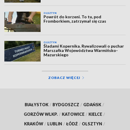
OLSZTYN
Powrót do korzeni. To tu, pod
Fromborkiem, zatrzymał się czas
OLSZTYN
Śladami Kopernika. Rywalizowali o puchar
Marszałka Województwa Warmińsko-
Mazurskiego
ZOBACZ WIĘCEJ
BIAŁYSTOK
/
BYDGOSZCZ
/
GDAŃSK
/
GORZÓW WLKP.
/
KATOWICE
/
KIELCE
/
KRAKÓW
/
LUBLIN
/
ŁÓDŹ
/
OLSZTYN
/