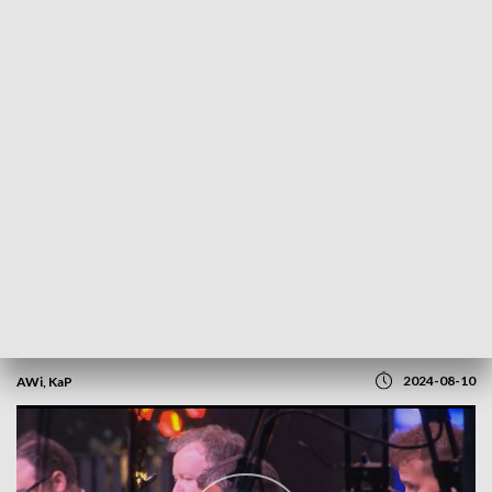
POWRÓT DO
OLSZTYN
TVP REGIONY
Cały ten jazz. „Złota Tarka”
2024-08-10
AWi, KaP