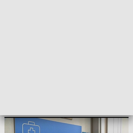
POWRÓT DO
OLSZTYN
TVP REGIONY
COVID nie zniknął. Ratunkiem
szczepienia
2024-08-09
MH, KaP