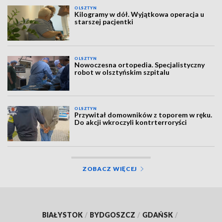
OLSZTYN
Kilogramy w dół. Wyjątkowa operacja u
starszej pacjentki
OLSZTYN
Nowoczesna ortopedia. Specjalistyczny
robot w olsztyńskim szpitalu
OLSZTYN
Przywitał domowników z toporem w ręku.
Do akcji wkroczyli kontrterroryści
ZOBACZ WIĘCEJ
BIAŁYSTOK
/
BYDGOSZCZ
/
GDAŃSK
/