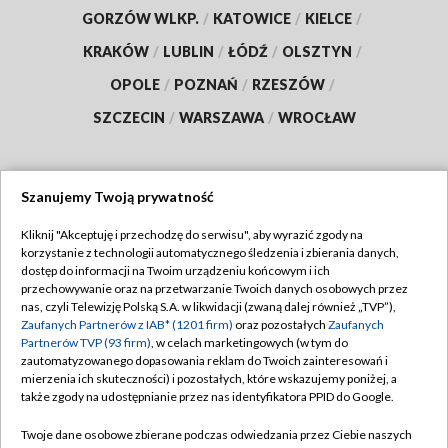
GORZÓW WLKP.
/
KATOWICE
/
KIELCE
/
KRAKÓW
/
LUBLIN
/
ŁÓDŹ
/
OLSZTYN
/
OPOLE
/
POZNAŃ
/
RZESZÓW
/
SZCZECIN
/
WARSZAWA
/
WROCŁAW
Szanujemy Twoją prywatność
Dołącz do nas:
Kliknij "Akceptuję i przechodzę do serwisu", aby wyrazić zgody na
korzystanie z technologii automatycznego śledzenia i zbierania danych,
TVP
dostęp do informacji na Twoim urządzeniu końcowym i ich
Abonament TVP
przechowywanie oraz na przetwarzanie Twoich danych osobowych przez
Regulamin TVP
nas, czyli Telewizję Polską S.A. w likwidacji (zwaną dalej również „TVP”),
Emisja w TVP
Polityka prywatności
Zaufanych Partnerów z IAB* (1201 firm)
oraz pozostałych
Zaufanych
Partnerów TVP (93 firm)
, w celach marketingowych (w tym do
Centrum informacji TVP
Moje zgody
zautomatyzowanego dopasowania reklam do Twoich zainteresowań i
mierzenia ich skuteczności) i pozostałych, które wskazujemy poniżej, a
Naziemna Telewizja Cyfrowa
Pomoc
także zgody na udostępnianie przez nas identyfikatora PPID do Google.
Sklep TVP
Biuro reklamy
Twoje dane osobowe zbierane podczas odwiedzania przez Ciebie naszych