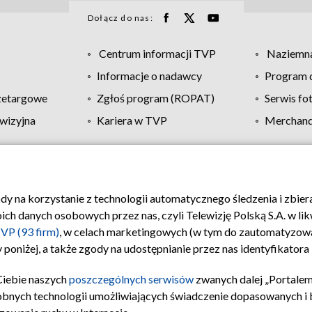
Dołącz do nas:
Centrum informacji TVP
Naziemna
Informacje o nadawcy
Program d
zetargowe
Zgłoś program (ROPAT)
Serwis fo
wizyjna
Kariera w TVP
Merchandi
Polityka prywatności
Moje zgody
Pomoc
Biuro re
ody na korzystanie z technologii automatycznego śledzenia i zbie
 danych osobowych przez nas, czyli Telewizję Polską S.A. w likw
VP (93 firm)
, w celach marketingowych (w tym do zautomatyzow
 poniżej, a także zgody na udostępnianie przez nas identyfikator
Ciebie naszych
poszczególnych serwisów
zwanych dalej „Portalem
obnych technologii umożliwiających świadczenie dopasowanych i be