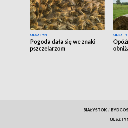
OLSZTYN
OLSZTY
Pogoda dała się we znaki
Opóźn
pszczelarzom
obniż
BIAŁYSTOK
/
BYDGO
OLSZTY