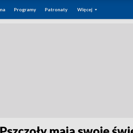
ma
Programy
Patronaty
Więcej
 Pszczoły mają swoje świ