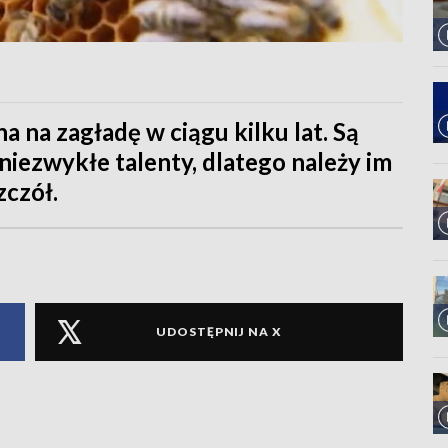
a na zagładę w ciągu kilku lat. Są
niezwykłe talenty, dlatego należy im
zczół.
UDOSTĘPNIJ NA X