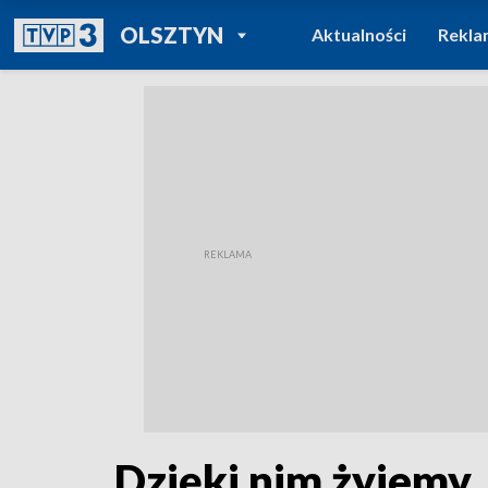
POWRÓT DO
OLSZTYN
Aktualności
Rekla
TVP REGIONY
Dzięki nim żyjemy.