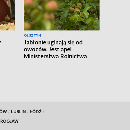
OLSZTYN
w
Jabłonie uginają się od
owoców. Jest apel
Ministerstwa Rolnictwa
KÓW
/
LUBLIN
/
ŁÓDŹ
/
ROCŁAW