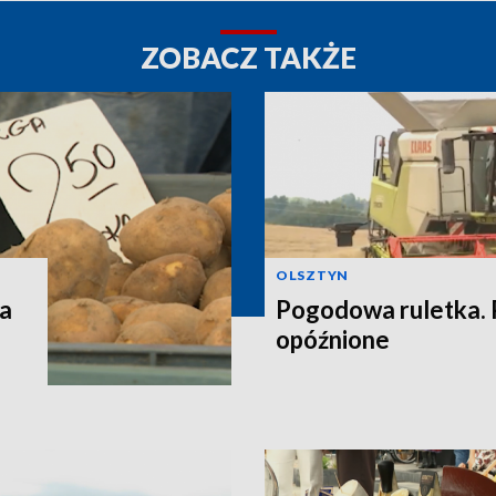
ZOBACZ TAKŻE
OLSZTYN
za
Pogodowa ruletka. 
opóźnione