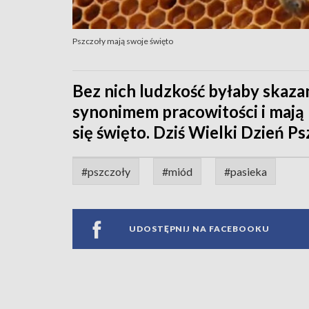
Pszczoły mają swoje święto
Bez nich ludzkość byłaby skazan
synonimem pracowitości i mają 
się święto. Dziś Wielki Dzień Ps
#pszczoły
#miód
#pasieka
UDOSTĘPNIJ NA FACEBOOKU