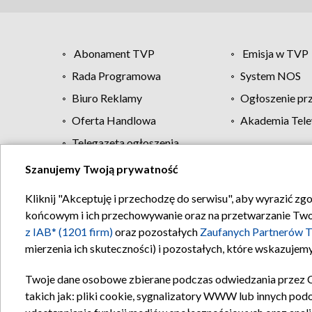
Abonament TVP
Emisja w TVP
Rada Programowa
System NOS
Biuro Reklamy
Ogłoszenie pr
Oferta Handlowa
Akademia Tele
Telegazeta ogłoszenia
Szanujemy Twoją prywatność
Regulamin TVP
Kliknij "Akceptuję i przechodzę do serwisu", aby wyrazić zg
końcowym i ich przechowywanie oraz na przetwarzanie Twoich
z IAB* (1201 firm)
oraz pozostałych
Zaufanych Partnerów T
mierzenia ich skuteczności) i pozostałych, które wskazujemy
Twoje dane osobowe zbierane podczas odwiedzania przez 
takich jak: pliki cookie, sygnalizatory WWW lub innych pod