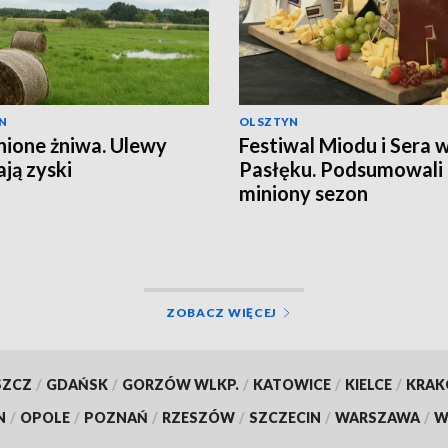
N
OLSZTYN
ione żniwa. Ulewy
Festiwal Miodu i Sera 
ają zyski
Pasłęku. Podsumowali
miniony sezon
ZOBACZ WIĘCEJ
SZCZ
/
GDAŃSK
/
GORZÓW WLKP.
/
KATOWICE
/
KIELCE
/
KRA
N
/
OPOLE
/
POZNAŃ
/
RZESZÓW
/
SZCZECIN
/
WARSZAWA
/
W