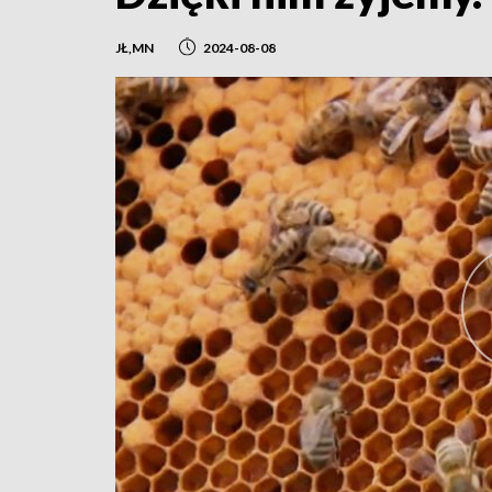
JŁ,MN
2024-08-08