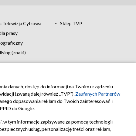
 Telewizja Cyfrowa
Sklep TVP
la prasy
tograficzny
sing (znaki)
klamy
Kontakt
rania danych, dostęp do informacji na Twoim urządzeniu
idacji (zwaną dalej również „TVP”),
Zaufanych Partnerów
anego dopasowania reklam do Twoich zainteresowań i
a PPID do Google.
”, w tym informacje zapisywane za pomocą technologii
zpiecznych usług, personalizację treści oraz reklam,