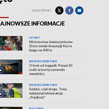
UDOSTĘPNIJ:
AJNOWSZE INFORMACJE
SPORT
Mistrzostwa świata juniorów.
Złoty medal Anastazji Kuś w
biegu na 400 m
BEZPIECZEŃSTWO
O krok od tragedii. Ponad 30
osób za burtą z powodu
nawałnicy
BEZPIECZEŃSTWO
Szybko, czyli drogo. Trwa
międzynarodowa akcja
„Prędkość"
KULTURA