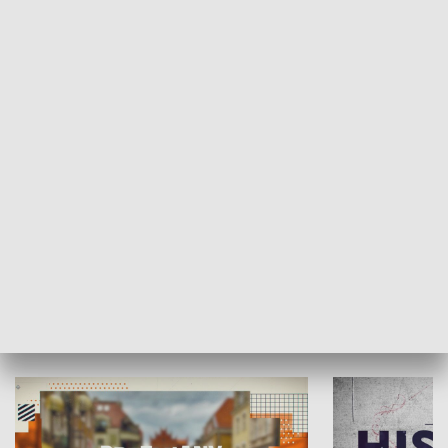
SPOŁECZEŃSTWO
Moje miejsce
Winda region
HISTORIA