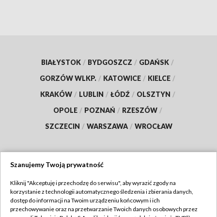
BIAŁYSTOK
/
BYDGOSZCZ
/
GDAŃSK
/
GORZÓW WLKP.
/
KATOWICE
/
KIELCE
/
KRAKÓW
/
LUBLIN
/
ŁÓDŹ
/
OLSZTYN
/
OPOLE
/
POZNAŃ
/
RZESZÓW
/
SZCZECIN
/
WARSZAWA
/
WROCŁAW
Szanujemy Twoją prywatność
Dołącz do nas:
Kliknij "Akceptuję i przechodzę do serwisu", aby wyrazić zgody na
korzystanie z technologii automatycznego śledzenia i zbierania danych,
TVP
dostęp do informacji na Twoim urządzeniu końcowym i ich
Abonament TVP
przechowywanie oraz na przetwarzanie Twoich danych osobowych przez
Regulamin TVP