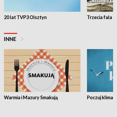
20 lat TVP3 Olsztyn
Trzecia fala -
INNE
Warmia i Mazury Smakują
Poczuj klimat