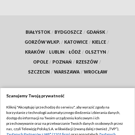
BIAŁYSTOK
/
BYDGOSZCZ
/
GDAŃSK
/
GORZÓW WLKP.
/
KATOWICE
/
KIELCE
/
KRAKÓW
/
LUBLIN
/
ŁÓDŹ
/
OLSZTYN
/
OPOLE
/
POZNAŃ
/
RZESZÓW
/
SZCZECIN
/
WARSZAWA
/
WROCŁAW
Szanujemy Twoją prywatność
Dołącz do nas:
Kliknij "Akceptuję i przechodzę do serwisu", aby wyrazić zgody na
korzystanie z technologii automatycznego śledzenia i zbierania danych,
TVP
dostęp do informacji na Twoim urządzeniu końcowym i ich
Abonament TVP
przechowywanie oraz na przetwarzanie Twoich danych osobowych przez
Regulamin TVP
nas, czyli Telewizję Polską S.A. w likwidacji (zwaną dalej również „TVP”),
Emisja w TVP
Zaufanych Partnerów z IAB* (1201 firm)
oraz pozostałych
Zaufanych
Polityka prywatności