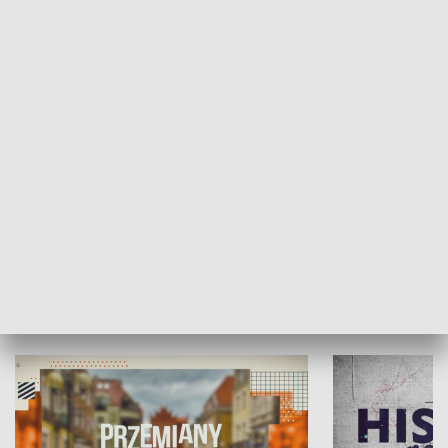
SPOŁECZEŃSTWO
Moje miejsce
Winda region
HISTORIA