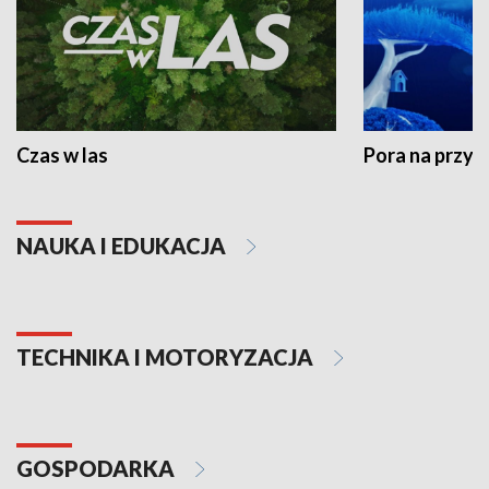
Czas w las
Pora na przyr
NAUKA I EDUKACJA
TECHNIKA I MOTORYZACJA
GOSPODARKA