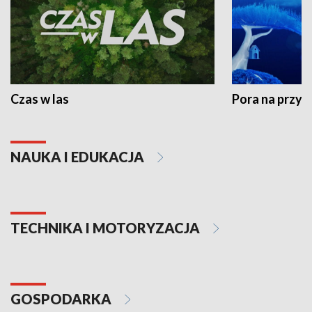
Czas w las
Pora na przyr
NAUKA I EDUKACJA
TECHNIKA I MOTORYZACJA
GOSPODARKA