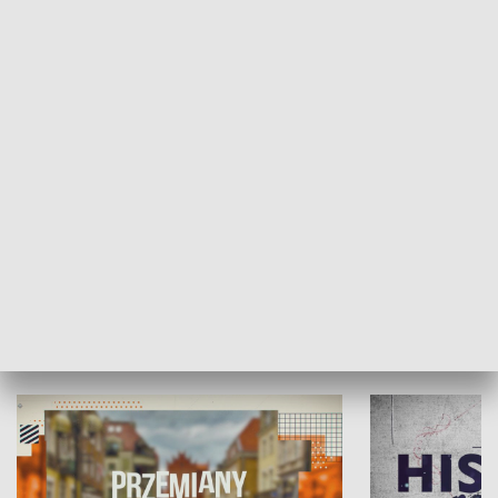
SPOŁECZEŃSTWO
Moje miejsce
Winda region
HISTORIA