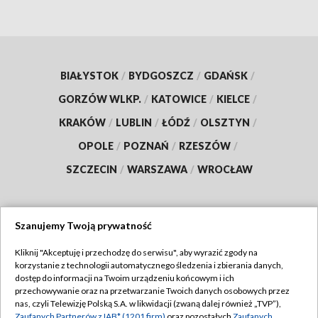
BIAŁYSTOK
/
BYDGOSZCZ
/
GDAŃSK
/
GORZÓW WLKP.
/
KATOWICE
/
KIELCE
/
KRAKÓW
/
LUBLIN
/
ŁÓDŹ
/
OLSZTYN
/
OPOLE
/
POZNAŃ
/
RZESZÓW
/
SZCZECIN
/
WARSZAWA
/
WROCŁAW
Szanujemy Twoją prywatność
Dołącz do nas:
Kliknij "Akceptuję i przechodzę do serwisu", aby wyrazić zgody na
korzystanie z technologii automatycznego śledzenia i zbierania danych,
TVP
dostęp do informacji na Twoim urządzeniu końcowym i ich
Abonament TVP
przechowywanie oraz na przetwarzanie Twoich danych osobowych przez
Regulamin TVP
nas, czyli Telewizję Polską S.A. w likwidacji (zwaną dalej również „TVP”),
Emisja w TVP
Zaufanych Partnerów z IAB* (1201 firm)
oraz pozostałych
Zaufanych
Polityka prywatności