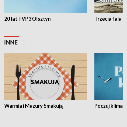
20 lat TVP3 Olsztyn
Trzecia fala -
INNE
Warmia i Mazury Smakują
Poczuj klimat