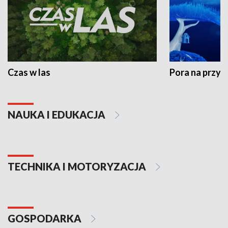
Czas w las
Pora na przyr
NAUKA I EDUKACJA
TECHNIKA I MOTORYZACJA
GOSPODARKA