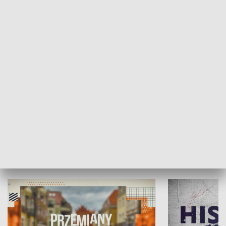
SPOŁECZEŃSTWO
Moje miejsce
Winda region
HISTORIA