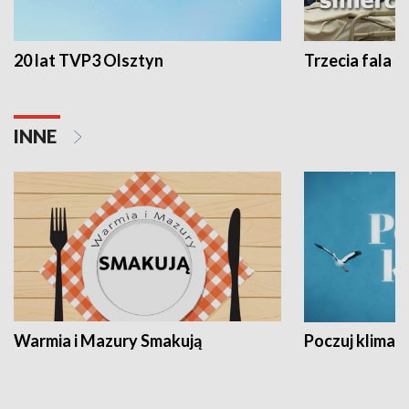
20 lat TVP3 Olsztyn
Trzecia fala -
INNE
Warmia i Mazury Smakują
Poczuj klimat