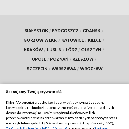
BIAŁYSTOK
/
BYDGOSZCZ
/
GDAŃSK
/
GORZÓW WLKP.
/
KATOWICE
/
KIELCE
/
KRAKÓW
/
LUBLIN
/
ŁÓDŹ
/
OLSZTYN
/
OPOLE
/
POZNAŃ
/
RZESZÓW
/
SZCZECIN
/
WARSZAWA
/
WROCŁAW
Szanujemy Twoją prywatność
Dołącz do nas:
Kliknij "Akceptuję i przechodzę do serwisu", aby wyrazić zgody na
korzystanie z technologii automatycznego śledzenia i zbierania danych,
TVP
dostęp do informacji na Twoim urządzeniu końcowym i ich
Abonament TVP
przechowywanie oraz na przetwarzanie Twoich danych osobowych przez
Regulamin TVP
nas, czyli Telewizję Polską S.A. w likwidacji (zwaną dalej również „TVP”),
Emisja w TVP
Zaufanych Partnerów z IAB* (1201 firm)
oraz pozostałych
Zaufanych
Polityka prywatności