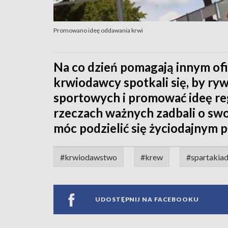
Promowano ideę oddawania krwi
Na co dzień pomagają innym ofia
krwiodawcy spotkali się, by r
sportowych i promować ideę re
rzeczach ważnych zadbali o swoj
móc podzielić się życiodajnym 
#krwiodawstwo
#krew
#spartakia
UDOSTĘPNIJ NA FACEBOOKU