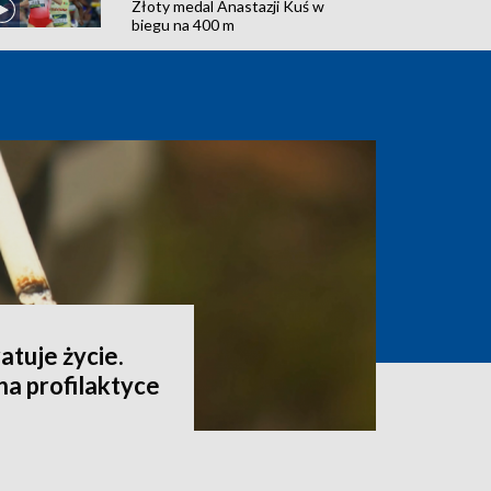
Złoty medal Anastazji Kuś w
biegu na 400 m
tuje życie.
a profilaktyce