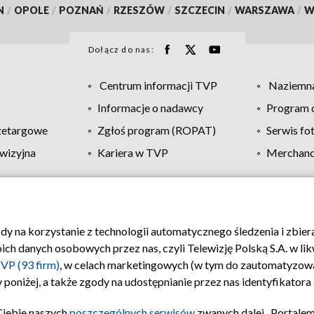
N
/
OPOLE
/
POZNAŃ
/
RZESZÓW
/
SZCZECIN
/
WARSZAWA
/
W
Dołącz do nas:
Centrum informacji TVP
Naziemna
Informacje o nadawcy
Program d
zetargowe
Zgłoś program (ROPAT)
Serwis fo
wizyjna
Kariera w TVP
Merchandi
Polityka prywatności
Moje zgody
Pomoc
Biuro re
ody na korzystanie z technologii automatycznego śledzenia i zbie
 danych osobowych przez nas, czyli Telewizję Polską S.A. w likw
VP (93 firm)
, w celach marketingowych (w tym do zautomatyzow
 poniżej, a także zgody na udostępnianie przez nas identyfikator
Ciebie naszych
poszczególnych serwisów
zwanych dalej „Portalem