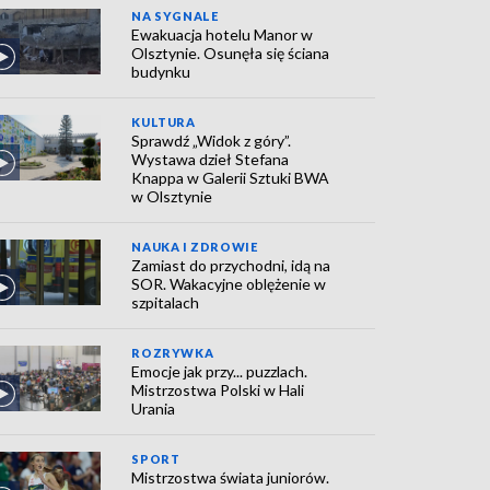
NA SYGNALE
Ewakuacja hotelu Manor w
Olsztynie. Osunęła się ściana
budynku
KULTURA
Sprawdź „Widok z góry”.
Wystawa dzieł Stefana
Knappa w Galerii Sztuki BWA
w Olsztynie
NAUKA I ZDROWIE
Zamiast do przychodni, idą na
SOR. Wakacyjne oblężenie w
szpitalach
ROZRYWKA
Emocje jak przy... puzzlach.
Mistrzostwa Polski w Hali
Urania
SPORT
Mistrzostwa świata juniorów.