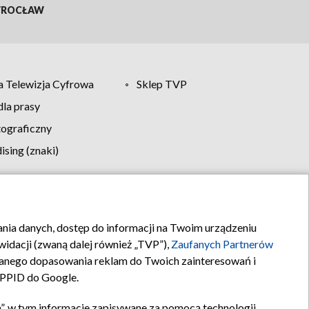
ROCŁAW
 Telewizja Cyfrowa
Sklep TVP
la prasy
tograficzny
sing (znaki)
klamy
Kontakt
rania danych, dostęp do informacji na Twoim urządzeniu
idacji (zwaną dalej również „TVP”),
Zaufanych Partnerów
anego dopasowania reklam do Twoich zainteresowań i
a PPID do Google.
”, w tym informacje zapisywane za pomocą technologii