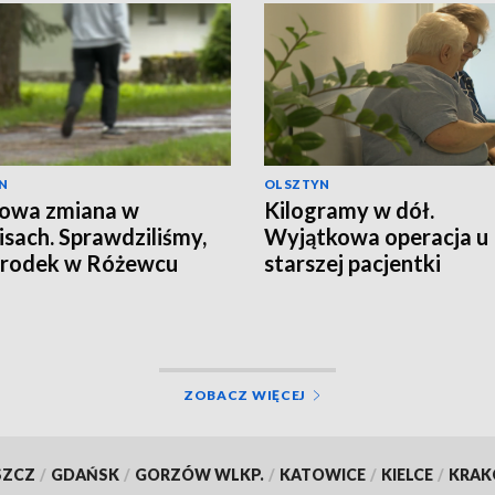
N
OLSZTYN
zowa zmiana w
Kilogramy w dół.
isach. Sprawdziliśmy,
Wyjątkowa operacja u
środek w Różewcu
starszej pacjentki
ga uzależnionym
ZOBACZ WIĘCEJ
SZCZ
/
GDAŃSK
/
GORZÓW WLKP.
/
KATOWICE
/
KIELCE
/
KRA