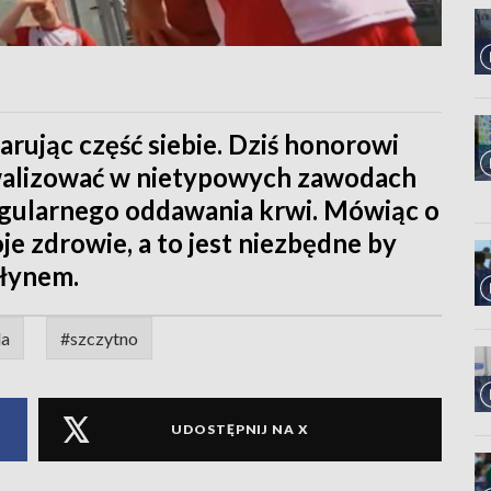
rując część siebie. Dziś honorowi
ywalizować w nietypowych zawodach
gularnego oddawania krwi. Mówiąc o
e zdrowie, a to jest niezbędne by
płynem.
da
#szczytno
UDOSTĘPNIJ NA X