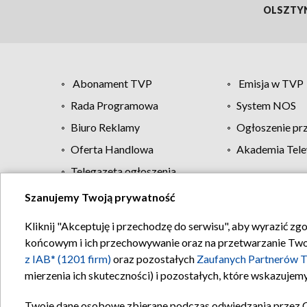
OLSZTY
Abonament TVP
Emisja w TVP
Rada Programowa
System NOS
Biuro Reklamy
Ogłoszenie pr
Oferta Handlowa
Akademia Tele
Telegazeta ogłoszenia
Szanujemy Twoją prywatność
Regulamin TVP
Kliknij "Akceptuję i przechodzę do serwisu", aby wyrazić zg
końcowym i ich przechowywanie oraz na przetwarzanie Twoich
z IAB* (1201 firm)
oraz pozostałych
Zaufanych Partnerów T
mierzenia ich skuteczności) i pozostałych, które wskazujemy
Twoje dane osobowe zbierane podczas odwiedzania przez 