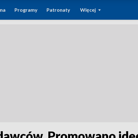
ma
Programy
Patronaty
Więcej
odawców. Promowano ide