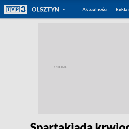
POWRÓT DO
OLSZTYN
Aktualności
Rekla
TVP REGIONY
Spartakiada krwi