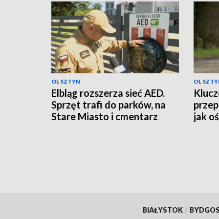
OLSZTYN
OLSZTY
Elbląg rozszerza sieć AED.
Kluc
Sprzęt trafi do parków, na
przep
Stare Miasto i cmentarz
jak o
poma
BIAŁYSTOK
/
BYDGO