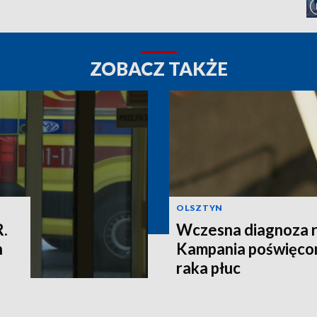
ZOBACZ TAKŻE
OLSZTYN
R.
Wczesna diagnoza ra
h
Kampania poświęcon
raka płuc