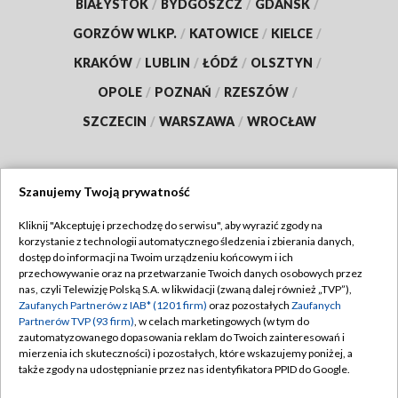
BIAŁYSTOK
/
BYDGOSZCZ
/
GDAŃSK
/
GORZÓW WLKP.
/
KATOWICE
/
KIELCE
/
KRAKÓW
/
LUBLIN
/
ŁÓDŹ
/
OLSZTYN
/
OPOLE
/
POZNAŃ
/
RZESZÓW
/
SZCZECIN
/
WARSZAWA
/
WROCŁAW
Szanujemy Twoją prywatność
Dołącz do nas:
Kliknij "Akceptuję i przechodzę do serwisu", aby wyrazić zgody na
korzystanie z technologii automatycznego śledzenia i zbierania danych,
TVP
dostęp do informacji na Twoim urządzeniu końcowym i ich
Abonament TVP
przechowywanie oraz na przetwarzanie Twoich danych osobowych przez
Regulamin TVP
nas, czyli Telewizję Polską S.A. w likwidacji (zwaną dalej również „TVP”),
Emisja w TVP
Zaufanych Partnerów z IAB* (1201 firm)
oraz pozostałych
Zaufanych
Polityka prywatności
Partnerów TVP (93 firm)
, w celach marketingowych (w tym do
Centrum informacji TVP
Moje zgody
zautomatyzowanego dopasowania reklam do Twoich zainteresowań i
mierzenia ich skuteczności) i pozostałych, które wskazujemy poniżej, a
Naziemna Telewizja Cyfrowa
Pomoc
także zgody na udostępnianie przez nas identyfikatora PPID do Google.
Sklep TVP
Biuro reklamy