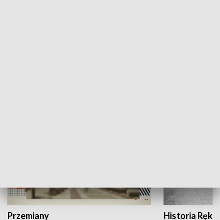
Moje miejsce
Winda region
HISTORIA
Przemiany
Historia Ręką