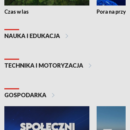
Czas w las
Pora na przyr
NAUKA I EDUKACJA
TECHNIKA I MOTORYZACJA
GOSPODARKA