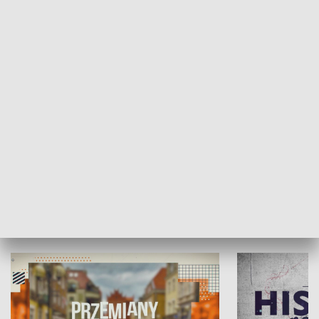
SPOŁECZEŃSTWO
Moje miejsce
Winda region
HISTORIA