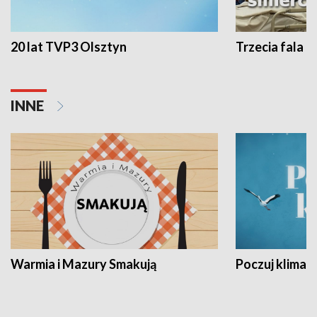
20 lat TVP3 Olsztyn
Trzecia fala -
INNE
Warmia i Mazury Smakują
Poczuj klimat