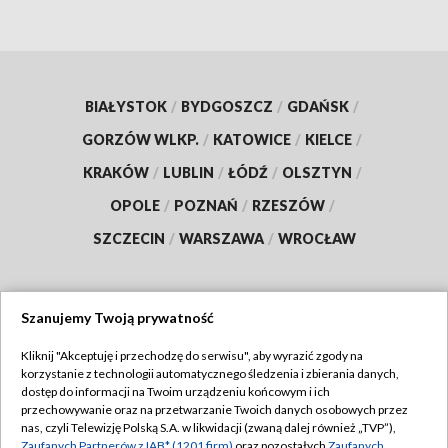
BIAŁYSTOK
/
BYDGOSZCZ
/
GDAŃSK
/
GORZÓW WLKP.
/
KATOWICE
/
KIELCE
/
KRAKÓW
/
LUBLIN
/
ŁÓDŹ
/
OLSZTYN
/
OPOLE
/
POZNAŃ
/
RZESZÓW
/
SZCZECIN
/
WARSZAWA
/
WROCŁAW
Szanujemy Twoją prywatność
Dołącz do nas:
Kliknij "Akceptuję i przechodzę do serwisu", aby wyrazić zgody na
korzystanie z technologii automatycznego śledzenia i zbierania danych,
TVP
dostęp do informacji na Twoim urządzeniu końcowym i ich
Abonament TVP
przechowywanie oraz na przetwarzanie Twoich danych osobowych przez
Regulamin TVP
nas, czyli Telewizję Polską S.A. w likwidacji (zwaną dalej również „TVP”),
Emisja w TVP
Zaufanych Partnerów z IAB* (1201 firm)
oraz pozostałych
Zaufanych
Polityka prywatności