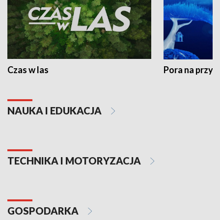
Czas w las
Pora na przyr
NAUKA I EDUKACJA
TECHNIKA I MOTORYZACJA
GOSPODARKA