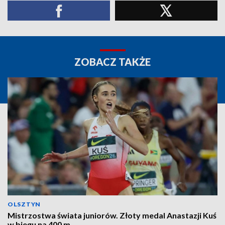
ZOBACZ TAKŻE
OLSZTYN
Mistrzostwa świata juniorów. Złoty medal Anastazji Kuś
w biegu na 400 m