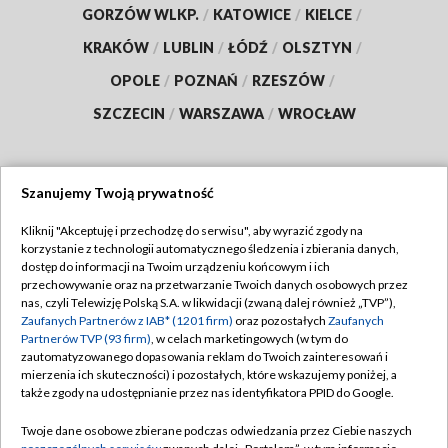
GORZÓW WLKP.
/
KATOWICE
/
KIELCE
/
KRAKÓW
/
LUBLIN
/
ŁÓDŹ
/
OLSZTYN
/
OPOLE
/
POZNAŃ
/
RZESZÓW
/
SZCZECIN
/
WARSZAWA
/
WROCŁAW
Szanujemy Twoją prywatność
Dołącz do nas:
Kliknij "Akceptuję i przechodzę do serwisu", aby wyrazić zgody na
korzystanie z technologii automatycznego śledzenia i zbierania danych,
TVP
dostęp do informacji na Twoim urządzeniu końcowym i ich
Abonament TVP
przechowywanie oraz na przetwarzanie Twoich danych osobowych przez
Regulamin TVP
nas, czyli Telewizję Polską S.A. w likwidacji (zwaną dalej również „TVP”),
Emisja w TVP
Polityka prywatności
Zaufanych Partnerów z IAB* (1201 firm)
oraz pozostałych
Zaufanych
Partnerów TVP (93 firm)
, w celach marketingowych (w tym do
Centrum informacji TVP
Moje zgody
zautomatyzowanego dopasowania reklam do Twoich zainteresowań i
mierzenia ich skuteczności) i pozostałych, które wskazujemy poniżej, a
Naziemna Telewizja Cyfrowa
Pomoc
także zgody na udostępnianie przez nas identyfikatora PPID do Google.
Sklep TVP
Biuro reklamy
Twoje dane osobowe zbierane podczas odwiedzania przez Ciebie naszych
Rada Programowa