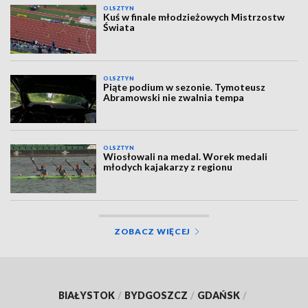
OLSZTYN
Kuś w finale młodzieżowych Mistrzostw
Świata
OLSZTYN
Piąte podium w sezonie. Tymoteusz
Abramowski nie zwalnia tempa
OLSZTYN
Wiosłowali na medal. Worek medali
młodych kajakarzy z regionu
ZOBACZ WIĘCEJ
BIAŁYSTOK
/
BYDGOSZCZ
/
GDAŃSK
/