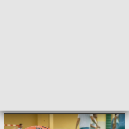
POWRÓT DO
OLSZTYN
TVP REGIONY
Celem mistrzostwo. Constract rozpoczął
przygotowania do sezonu
2024-07-25
MH, AW