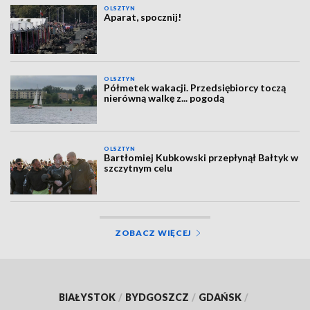
OLSZTYN
Aparat, spocznij!
OLSZTYN
Półmetek wakacji. Przedsiębiorcy toczą
nierówną walkę z... pogodą
OLSZTYN
Bartłomiej Kubkowski przepłynął Bałtyk w
szczytnym celu
ZOBACZ WIĘCEJ
BIAŁYSTOK
/
BYDGOSZCZ
/
GDAŃSK
/