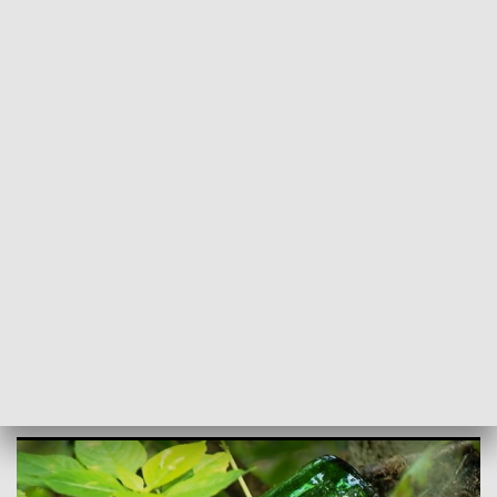
POWRÓT DO
OLSZTYN
TVP REGIONY
Las Miejski jak wysypisko. Ratusz wydaje
miliony na sprzątanie
2024-07-22
NK,MN