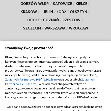
GORZÓW WLKP.
/
KATOWICE
/
KIELCE
/
KRAKÓW
/
LUBLIN
/
ŁÓDŹ
/
OLSZTYN
/
OPOLE
/
POZNAŃ
/
RZESZÓW
/
SZCZECIN
/
WARSZAWA
/
WROCŁAW
Szanujemy Twoją prywatność
Dołącz do nas:
Kliknij "Akceptuję i przechodzę do serwisu", aby wyrazić zgody na
korzystanie z technologii automatycznego śledzenia i zbierania danych,
TVP
dostęp do informacji na Twoim urządzeniu końcowym i ich
Abonament TVP
przechowywanie oraz na przetwarzanie Twoich danych osobowych przez
Regulamin TVP
nas, czyli Telewizję Polską S.A. w likwidacji (zwaną dalej również „TVP”),
Emisja w TVP
Polityka prywatności
Zaufanych Partnerów z IAB* (1201 firm)
oraz pozostałych
Zaufanych
Partnerów TVP (93 firm)
, w celach marketingowych (w tym do
Centrum informacji TVP
Moje zgody
zautomatyzowanego dopasowania reklam do Twoich zainteresowań i
mierzenia ich skuteczności) i pozostałych, które wskazujemy poniżej, a
Naziemna Telewizja Cyfrowa
Pomoc
także zgody na udostępnianie przez nas identyfikatora PPID do Google.
Sklep TVP
Biuro reklamy
Twoje dane osobowe zbierane podczas odwiedzania przez Ciebie naszych
Rada Programowa